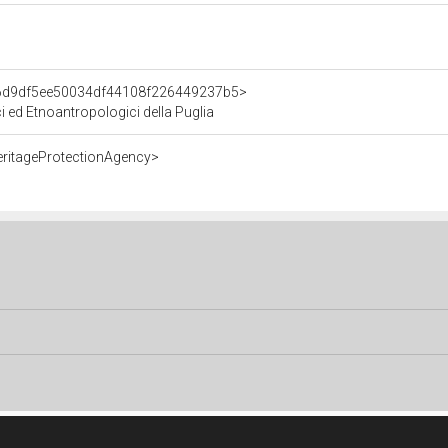
t/6d9df5ee50034df44108f226449237b5>
ci ed Etnoantropologici della Puglia
eritageProtectionAgency>