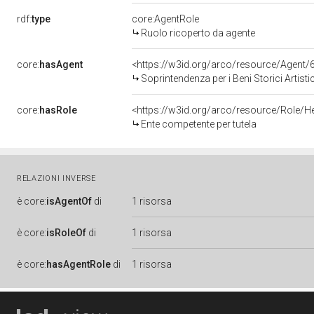
rdf:
type
core:AgentRole
Ruolo ricoperto da agente
core:
hasAgent
<https://w3id.org/arco/resource/Agen
Soprintendenza per i Beni Storici Artisti
core:
hasRole
<https://w3id.org/arco/resource/Role/H
Ente competente per tutela
RELAZIONI INVERSE
è
core:
isAgentOf
di
1 risorsa
è
core:
isRoleOf
di
1 risorsa
è
core:
hasAgentRole
di
1 risorsa