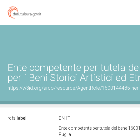
Ente competente per tutela d
per i Beni Storici Artistici ed 
https://w3id.org/arco/resource/AgentRole/1600144485-heri
rdfs:
label
EN
IT
Ente competente per tutela del bene 160014
Puglia