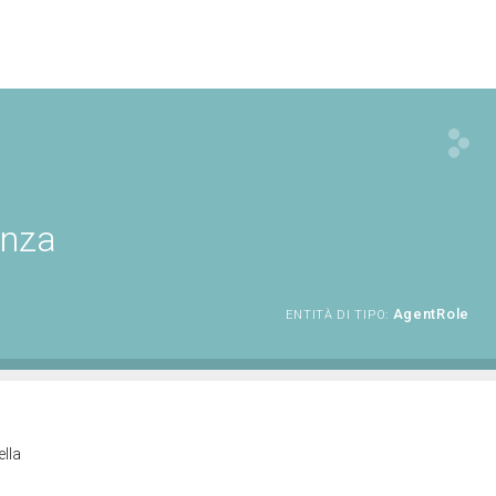
enza
AgentRole
ENTITÀ DI TIPO:
ella