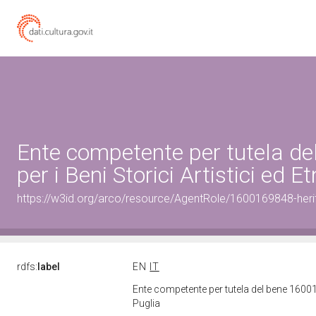
Ente competente per tutela d
per i Beni Storici Artistici ed 
https://w3id.org/arco/resource/AgentRole/1600169848-heri
rdfs:
label
EN
IT
Ente competente per tutela del bene 160016
Puglia