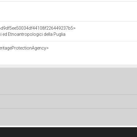
t/6d9df5ee50034df44108f226449237b5>
ci ed Etnoantropologici della Puglia
eritageProtectionAgency>