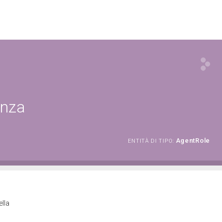
enza
AgentRole
ENTITÀ DI TIPO:
ella