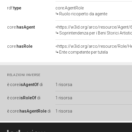
rdf:
type
core:AgentRole
Ruolo ricoperto da agente
core:
hasAgent
<https://w3id.org/arco/resource/Agen
Soprintendenza per i Beni Storici Artisti
core:
hasRole
<https://w3id.org/arco/resource/Role/H
Ente competente per tutela
RELAZIONI INVERSE
è
core:
isAgentOf
di
1 risorsa
è
core:
isRoleOf
di
1 risorsa
è
core:
hasAgentRole
di
1 risorsa