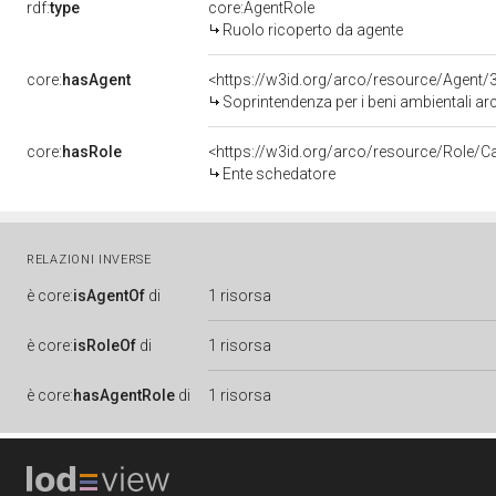
rdf:
type
core:AgentRole
Ruolo ricoperto da agente
core:
hasAgent
<https://w3id.org/arco/resource/Age
Soprintendenza per i beni ambientali archi
core:
hasRole
<https://w3id.org/arco/resource/Role/C
Ente schedatore
RELAZIONI INVERSE
è
core:
isAgentOf
di
1 risorsa
è
core:
isRoleOf
di
1 risorsa
è
core:
hasAgentRole
di
1 risorsa