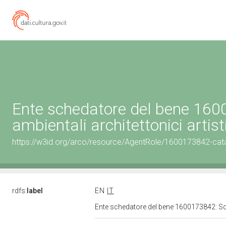
Ente schedatore del bene 1600
ambientali architettonici artisti
https://w3id.org/arco/resource/AgentRole/1600173842-cat
rdfs:
label
EN
IT
Ente schedatore del bene 1600173842: Sopri