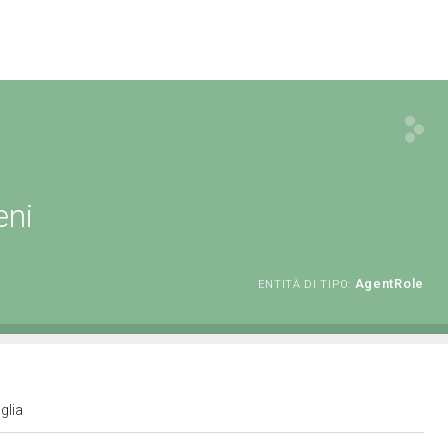
eni
AgentRole
ENTITÀ DI TIPO:
uglia