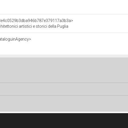
nt/3e4c0529b3dba946b787e379117a3b3a>
tettonici artistici e storici della Puglia
ataloguinAgency>