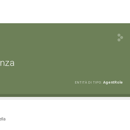
enza
AgentRole
ENTITÀ DI TIPO:
ella