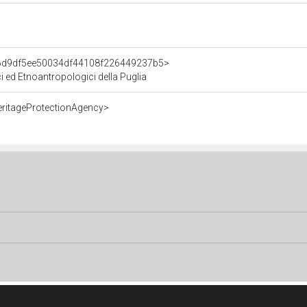
t/6d9df5ee50034df44108f226449237b5>
ci ed Etnoantropologici della Puglia
eritageProtectionAgency>