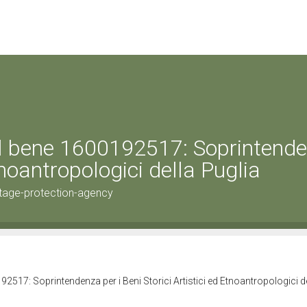
el bene 1600192517: Soprintend
Etnoantropologici della Puglia
tage-protection-agency
2517: Soprintendenza per i Beni Storici Artistici ed Etnoantropologici d