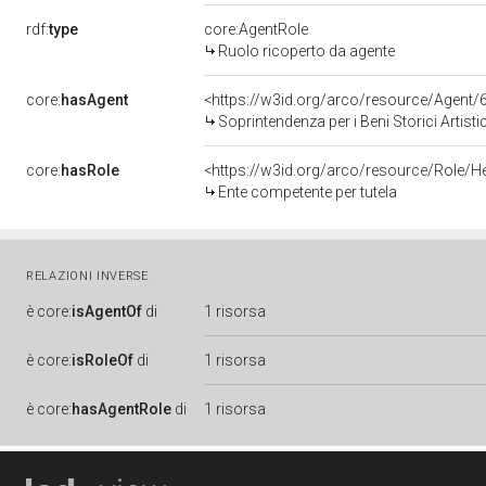
rdf:
type
core:AgentRole
Ruolo ricoperto da agente
core:
hasAgent
<https://w3id.org/arco/resource/Agen
Soprintendenza per i Beni Storici Artisti
core:
hasRole
<https://w3id.org/arco/resource/Role/H
Ente competente per tutela
RELAZIONI INVERSE
è
core:
isAgentOf
di
1 risorsa
è
core:
isRoleOf
di
1 risorsa
è
core:
hasAgentRole
di
1 risorsa