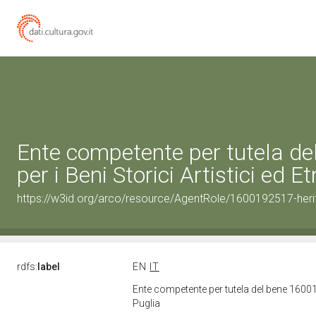
Ente competente per tutela d
per i Beni Storici Artistici ed 
https://w3id.org/arco/resource/AgentRole/1600192517-heri
rdfs:
label
EN
IT
Ente competente per tutela del bene 160019
Puglia