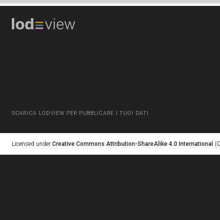
SCARICA LODVIEW PER PUBBLICARE I TUOI DATI
Licensed under
Creative Commons Attribution-ShareAlike 4.0 International
(C