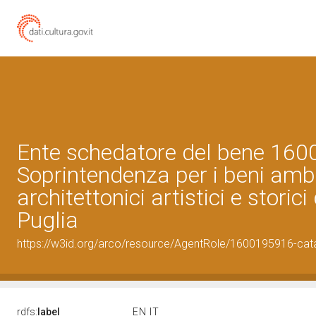
Ente schedatore del bene 16
Soprintendenza per i beni ambi
architettonici artistici e storici
Puglia
https://w3id.org/arco/resource/AgentRole/1600195916-cat
rdfs:
label
EN
IT