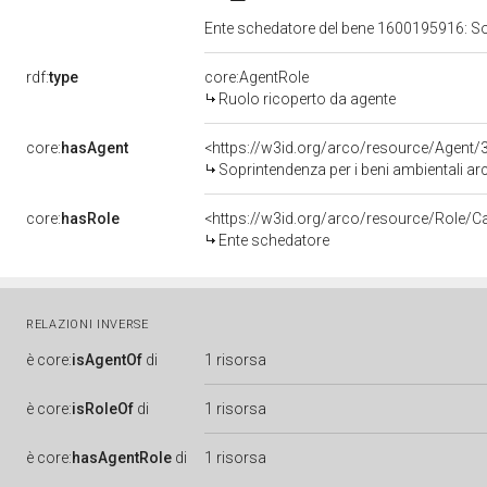
Ente schedatore del bene 1600195916: Sopri
rdf:
type
core:AgentRole
Ruolo ricoperto da agente
core:
hasAgent
<https://w3id.org/arco/resource/Age
Soprintendenza per i beni ambientali archi
core:
hasRole
<https://w3id.org/arco/resource/Role/C
Ente schedatore
RELAZIONI INVERSE
è
core:
isAgentOf
di
1 risorsa
è
core:
isRoleOf
di
1 risorsa
è
core:
hasAgentRole
di
1 risorsa