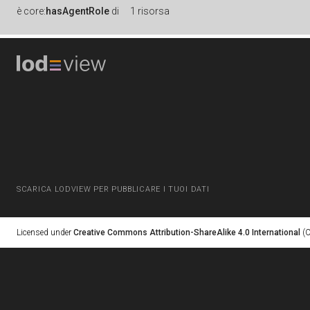
è
core:
hasAgentRole
di
1 risorsa
SCARICA LODVIEW PER PUBBLICARE I TUOI DATI
Licensed under
Creative Commons Attribution-ShareAlike 4.0 International
(C