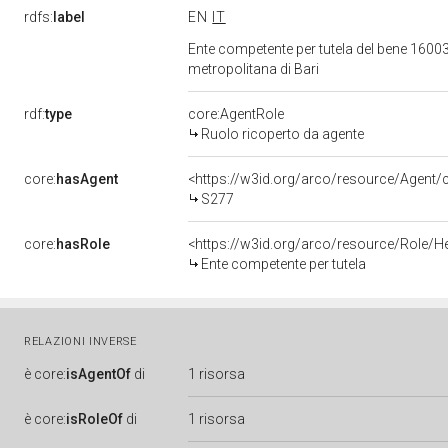
rdfs:
label
EN
IT
Ente competente per tutela del bene 16003
metropolitana di Bari
rdf:
type
core:AgentRole
Ruolo ricoperto da agente
core:
hasAgent
<https://w3id.org/arco/resource/Age
S277
core:
hasRole
<https://w3id.org/arco/resource/Role/H
Ente competente per tutela
RELAZIONI INVERSE
è
core:
isAgentOf
di
1 risorsa
è
core:
isRoleOf
di
1 risorsa