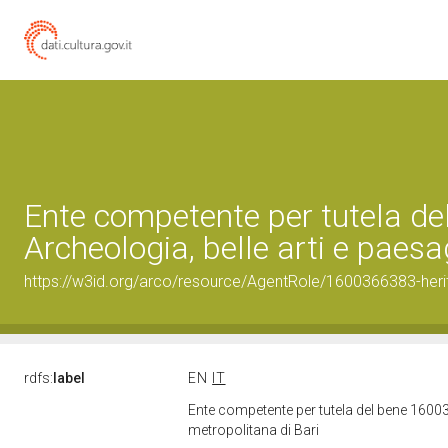
Ente competente per tutela d
Archeologia, belle arti e paesa
https://w3id.org/arco/resource/AgentRole/1600366383-heri
rdfs:
label
EN
IT
Ente competente per tutela del bene 16003
metropolitana di Bari