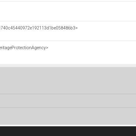
nt/c740c45440972e192113d1be058486b3>
eritageProtectionAgency>