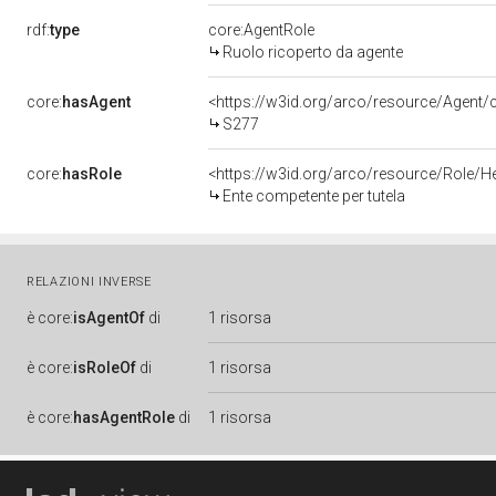
rdf:
type
core:AgentRole
Ruolo ricoperto da agente
core:
hasAgent
<https://w3id.org/arco/resource/Age
S277
core:
hasRole
<https://w3id.org/arco/resource/Role/H
Ente competente per tutela
RELAZIONI INVERSE
è
core:
isAgentOf
di
1 risorsa
è
core:
isRoleOf
di
1 risorsa
è
core:
hasAgentRole
di
1 risorsa