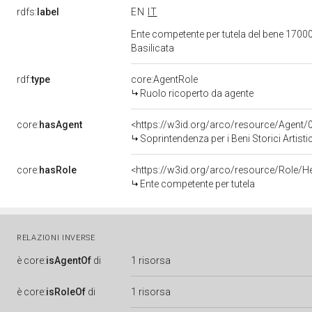
rdfs:
label
EN
IT
Ente competente per tutela del bene 170003
Basilicata
rdf:
type
core:AgentRole
Ruolo ricoperto da agente
core:
hasAgent
<https://w3id.org/arco/resource/Agen
Soprintendenza per i Beni Storici Artisti
core:
hasRole
<https://w3id.org/arco/resource/Role/H
Ente competente per tutela
RELAZIONI INVERSE
è
core:
isAgentOf
di
1 risorsa
è
core:
isRoleOf
di
1 risorsa