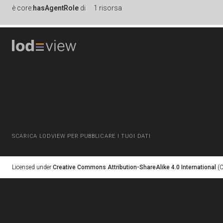
è
core:
hasAgentRole
di
1 risorsa
SCARICA LODVIEW PER PUBBLICARE I TUOI DATI
Licensed under
Creative Commons Attribution-ShareAlike 4.0 International
(C