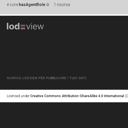
è
core:
hasAgentRole
di
1 risorsa
SCARICA LODVIEW PER PUBBLICARE I TUOI DATI
Licensed under
Creative Commons Attribution-ShareAlike 4.0 International
(C