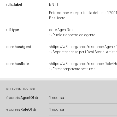
rdfs:
label
EN
IT
Ente competente per tutela del bene 170012
Basilicata
rdf:
type
core:AgentRole
Ruolo ricoperto da agente
core:
hasAgent
<https://w3id.org/arco/resource/Agen
Soprintendenza per i Beni Storici Artisti
core:
hasRole
<https://w3id.org/arco/resource/Role/H
Ente competente per tutela
RELAZIONI INVERSE
è
core:
isAgentOf
di
1 risorsa
è
core:
isRoleOf
di
1 risorsa