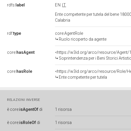
rdfs:
label
EN
IT
Ente competente per tutela del bene 180000
Calabria
rdf:
type
core:AgentRole
Ruolo ricoperto da agente
core:
hasAgent
<https://w3id.org/arco/resource/Agen
Soprintendenza per i Beni Storici Artisti
core:
hasRole
<https://w3id.org/arco/resource/Role/H
Ente competente per tutela
RELAZIONI INVERSE
è
core:
isAgentOf
di
1 risorsa
è
core:
isRoleOf
di
1 risorsa