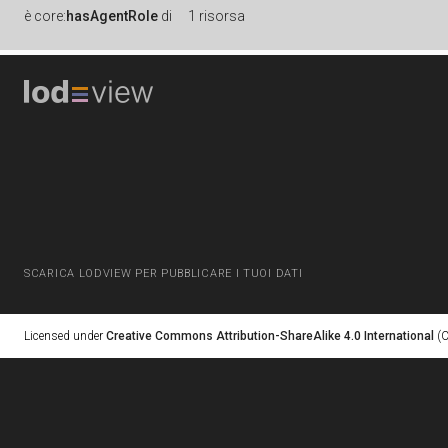
è
core:
hasAgentRole
di
1 risorsa
SCARICA LODVIEW PER PUBBLICARE I TUOI DATI
Licensed under
Creative Commons Attribution-ShareAlike 4.0 International
(C