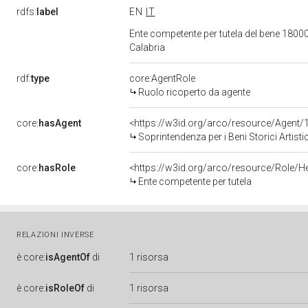
rdfs:
label
EN
IT
Ente competente per tutela del bene 180002
Calabria
rdf:
type
core:AgentRole
Ruolo ricoperto da agente
core:
hasAgent
<https://w3id.org/arco/resource/Agen
Soprintendenza per i Beni Storici Artisti
core:
hasRole
<https://w3id.org/arco/resource/Role/H
Ente competente per tutela
RELAZIONI INVERSE
è
core:
isAgentOf
di
1 risorsa
è
core:
isRoleOf
di
1 risorsa