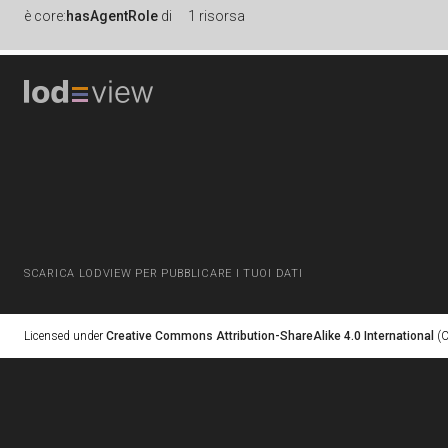
è
core:
hasAgentRole
di
1 risorsa
SCARICA LODVIEW PER PUBBLICARE I TUOI DATI
Licensed under
Creative Commons Attribution-ShareAlike 4.0 International
(C