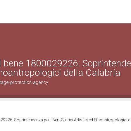
el bene 1800029226: Soprintend
Etnoantropologici della Calabria
tage-protection-agency
9226: Soprintendenza per i Beni Storici Artistici ed Etnoantropologici d