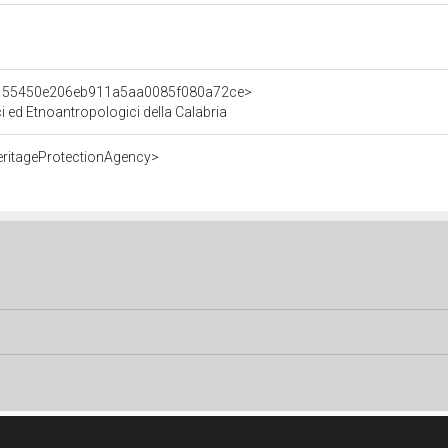
t/155450e206eb911a5aa0085f080a72ce>
ci ed Etnoantropologici della Calabria
eritageProtectionAgency>