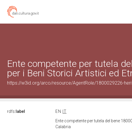
Ente competente per tutela d
per i Beni Storici Artistici ed 
https://w3id.org/arco/resource/AgentRole/1800029226-heri
rdfs:
label
EN
IT
Ente competente per tutela del bene 180002
Calabria