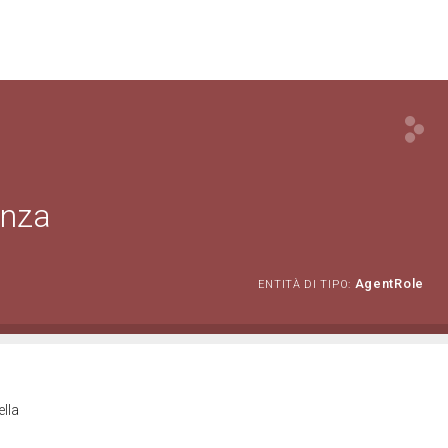
enza
AgentRole
ENTITÀ DI TIPO:
ella