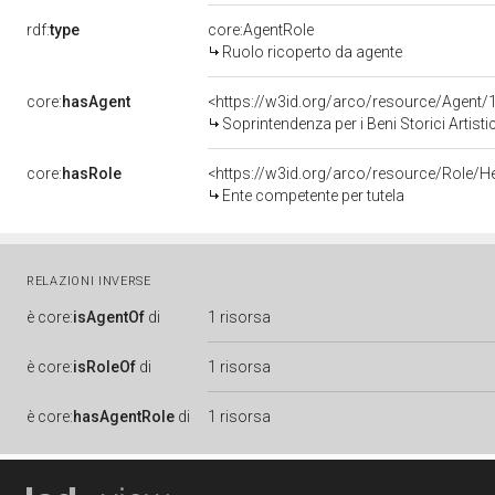
rdf:
type
core:AgentRole
Ruolo ricoperto da agente
core:
hasAgent
<https://w3id.org/arco/resource/Agen
Soprintendenza per i Beni Storici Artisti
core:
hasRole
<https://w3id.org/arco/resource/Role/H
Ente competente per tutela
RELAZIONI INVERSE
è
core:
isAgentOf
di
1 risorsa
è
core:
isRoleOf
di
1 risorsa
è
core:
hasAgentRole
di
1 risorsa