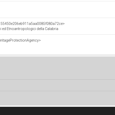
t/155450e206eb911a5aa0085f080a72ce>
ci ed Etnoantropologici della Calabria
eritageProtectionAgency>