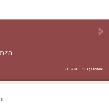
enza
AgentRole
ENTITÀ DI TIPO:
ella