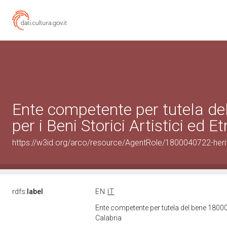
Ente competente per tutela d
per i Beni Storici Artistici ed 
https://w3id.org/arco/resource/AgentRole/1800040722-heri
rdfs:
label
EN
IT
Ente competente per tutela del bene 180004
Calabria