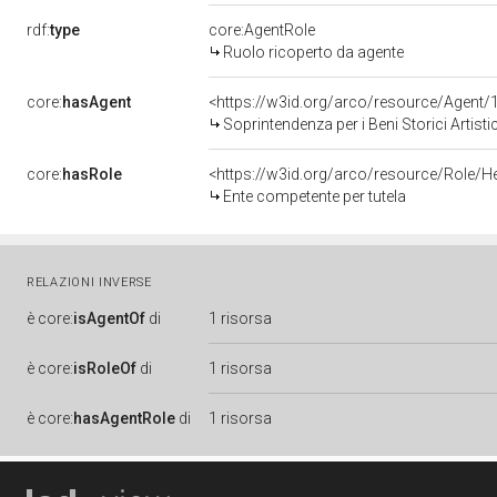
rdf:
type
core:AgentRole
Ruolo ricoperto da agente
core:
hasAgent
<https://w3id.org/arco/resource/Agen
Soprintendenza per i Beni Storici Artisti
core:
hasRole
<https://w3id.org/arco/resource/Role/H
Ente competente per tutela
RELAZIONI INVERSE
è
core:
isAgentOf
di
1 risorsa
è
core:
isRoleOf
di
1 risorsa
è
core:
hasAgentRole
di
1 risorsa