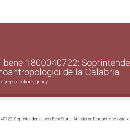
el bene 1800040722: Soprintend
Etnoantropologici della Calabria
tage-protection-agency
0722: Soprintendenza per i Beni Storici Artistici ed Etnoantropologici d