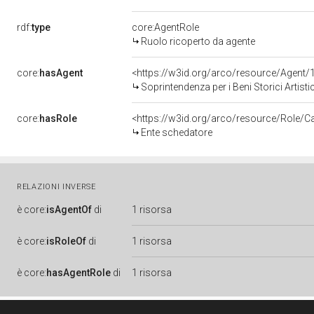
rdf:
type
core:AgentRole
Ruolo ricoperto da agente
core:
hasAgent
<https://w3id.org/arco/resource/Agen
Soprintendenza per i Beni Storici Artisti
core:
hasRole
<https://w3id.org/arco/resource/Role/C
Ente schedatore
RELAZIONI INVERSE
è
core:
isAgentOf
di
1 risorsa
è
core:
isRoleOf
di
1 risorsa
è
core:
hasAgentRole
di
1 risorsa