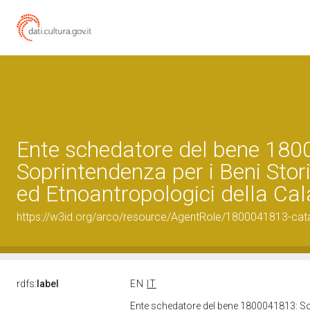
Ente schedatore del bene 18
Soprintendenza per i Beni Storic
ed Etnoantropologici della Cal
https://w3id.org/arco/resource/AgentRole/1800041813-cat
rdfs:
label
EN
IT
Ente schedatore del bene 1800041813: Sopr