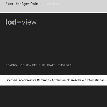
è
core:
hasAgentRole
di
1 risorsa
SCARICA LODVIEW PER PUBBLICARE I TUOI DATI
Licensed under
Creative Commons Attribution-ShareAlike 4.0 International
(C