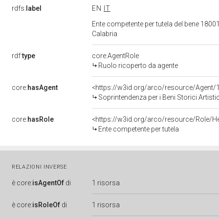
rdfs:
label
EN
IT
Ente competente per tutela del bene 180010
Calabria
rdf:
type
core:AgentRole
Ruolo ricoperto da agente
core:
hasAgent
<https://w3id.org/arco/resource/Agen
Soprintendenza per i Beni Storici Artisti
core:
hasRole
<https://w3id.org/arco/resource/Role/H
Ente competente per tutela
RELAZIONI INVERSE
è
core:
isAgentOf
di
1 risorsa
è
core:
isRoleOf
di
1 risorsa