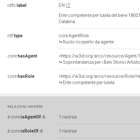
rdfs:
label
EN
IT
Ente competente per tutela del bene 180010
Calabria
rdf:
type
core:AgentRole
Ruolo ricoperto da agente
core:
hasAgent
<https://w3id.org/arco/resource/Agen
Soprintendenza per i Beni Storici Artisti
core:
hasRole
<https://w3id.org/arco/resource/Role/H
Ente competente per tutela
RELAZIONI INVERSE
è
core:
isAgentOf
di
1 risorsa
è
core:
isRoleOf
di
1 risorsa