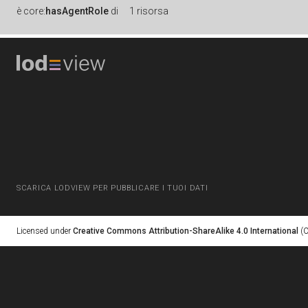
è
core:
hasAgentRole
di
1 risorsa
SCARICA LODVIEW PER PUBBLICARE I TUOI DATI
Licensed under
Creative Commons Attribution-ShareAlike 4.0 International
(C