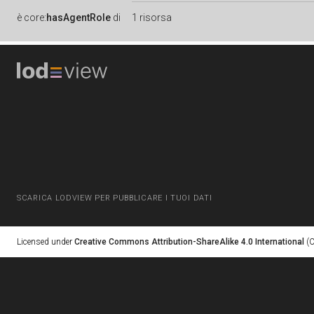
è
core:
hasAgentRole
di
1 risorsa
SCARICA LODVIEW PER PUBBLICARE I TUOI DATI
Licensed under
Creative Commons Attribution-ShareAlike 4.0 International
(C