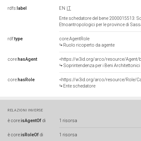
rdfs:
label
EN
IT
Ente schedatore del bene 2000015513: Sopri
Etnoantropologici per le province di Sas
rdf:
type
core:AgentRole
Ruolo ricoperto da agente
core:
hasAgent
<https://w3id.org/arco/resource/Agent
Soprintendenza per i Beni Architettonici P
core:
hasRole
<https://w3id.org/arco/resource/Role/C
Ente schedatore
RELAZIONI INVERSE
è
core:
isAgentOf
di
1 risorsa
è
core:
isRoleOf
di
1 risorsa