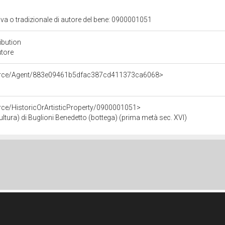
tiva o tradizionale di autore del bene: 0900001051
ibution
utore
ource/Agent/883e09461b5dfac387cd411373ca6068>
rce/HistoricOrArtisticProperty/0900001051>
ura) di Buglioni Benedetto (bottega) (prima metà sec. XVI)