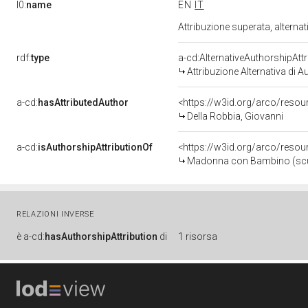
l0:
name
EN
IT
Attribuzione superata, alterna
rdf:
type
a-cd:AlternativeAuthorshipAttr
Attribuzione Alternativa di A
a-cd:
hasAttributedAuthor
<https://w3id.org/arco/res
Della Robbia, Giovanni
a-cd:
isAuthorshipAttributionOf
<https://w3id.org/arco/resou
Madonna con Bambino (scult
RELAZIONI INVERSE
è
a-cd:
hasAuthorshipAttribution
di
1 risorsa