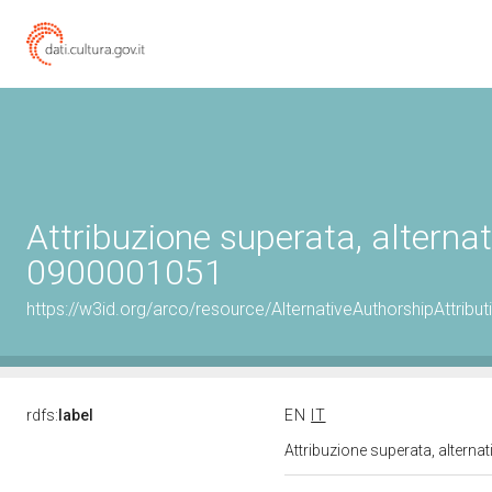
Attribuzione superata, alternat
0900001051
https://w3id.org/arco/resource/AlternativeAuthorshipAttrib
rdfs:
label
EN
IT
Attribuzione superata, alterna