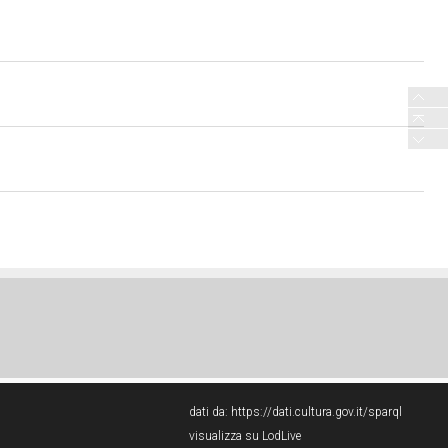
dati da:
https://dati.cultura.gov.it/sparql
visualizza su LodLive