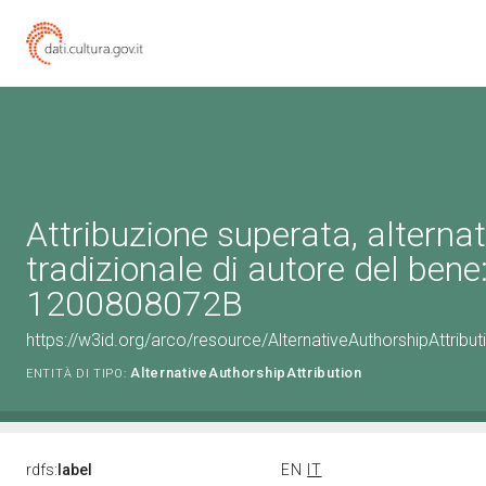
Attribuzione superata, alternat
tradizionale di autore del bene
1200808072B
https://w3id.org/arco/resource/AlternativeAuthorshipAttrib
AlternativeAuthorshipAttribution
ENTITÀ DI TIPO:
rdfs:
label
EN
IT