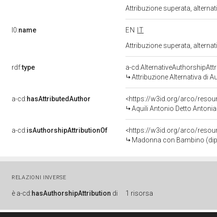
Attribuzione superata, alterna
l0:
name
EN
IT
Attribuzione superata, alterna
rdf:
type
a-cd:AlternativeAuthorshipAttr
Attribuzione Alternativa di A
a-cd:
hasAttributedAuthor
<https://w3id.org/arco/res
Aquili Antonio Detto Anton
a-cd:
isAuthorshipAttributionOf
<https://w3id.org/arco/resou
Madonna con Bambino (dipint
RELAZIONI INVERSE
è
a-cd:
hasAuthorshipAttribution
di
1 risorsa