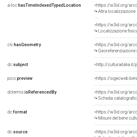
a-loc:
hasTimeIndexedTypedLocation
<https://w3id.org/ar
Altra localizzazione
<https://w3id.org/ar
Localizzazione fisic
clv:
hasGeometry
<https://w3id.org/ar
Georeferenziazione 
dc:
subject
<http://culturaitalia.
pico:
preview
<https://sigecweb.be
dcterms:
isReferencedBy
<https://w3id.org/a
Scheda catalografi
dc:
format
<https://w3id.org/ar
Misure del bene cul
dc:
source
<https://w3id.org/a