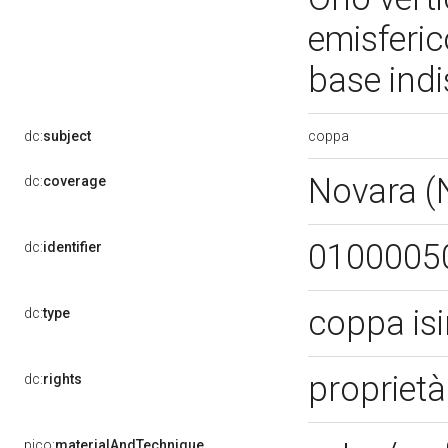
emisferic
base indi
coppa
dc:
subject
Novara 
dc:
coverage
0100005
dc:
identifier
coppa is
dc:
type
proprietà
dc:
rights
pico:
materialAndTechnique