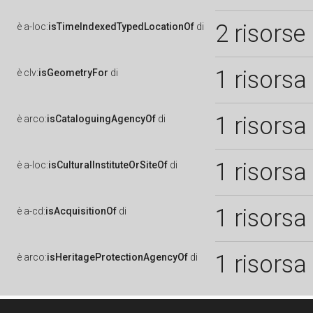
2 risorse
è
a-loc:
isTimeIndexedTypedLocationOf
di
1 risorsa
è
clv:
isGeometryFor
di
1 risorsa
è
arco:
isCataloguingAgencyOf
di
1 risorsa
è
a-loc:
isCulturalInstituteOrSiteOf
di
1 risorsa
è
a-cd:
isAcquisitionOf
di
1 risorsa
è
arco:
isHeritageProtectionAgencyOf
di