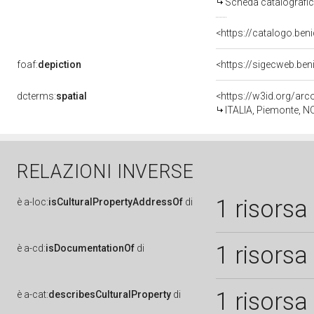
Scheda catalografi
<https://catalogo.ben
foaf:
depiction
<https://sigecweb.be
dcterms:
spatial
<https://w3id.org/a
ITALIA, Piemonte, N
RELAZIONI INVERSE
1 risorsa
è
a-loc:
isCulturalPropertyAddressOf
di
1 risorsa
è
a-cd:
isDocumentationOf
di
1 risorsa
è
a-cat:
describesCulturalProperty
di