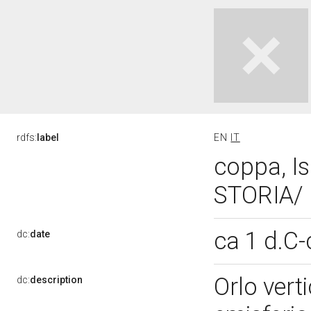
rdfs:
label
EN
IT
coppa, I
STORIA/ 
ca 1 d.C
dc:
date
Orlo vert
dc:
description