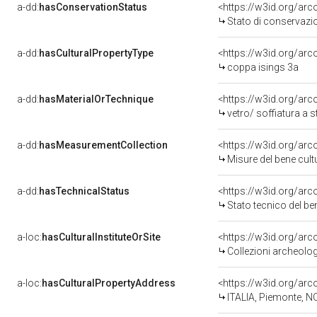
a-dd:
hasConservationStatus
<https://w3id.org/ar
Stato di conservazi
a-dd:
hasCulturalPropertyType
<https://w3id.org/a
coppa isings 3a
a-dd:
hasMaterialOrTechnique
<https://w3id.org/arc
vetro/ soffiatura a
a-dd:
hasMeasurementCollection
<https://w3id.org/ar
Misure del bene cul
a-dd:
hasTechnicalStatus
<https://w3id.org/ar
Stato tecnico del b
a-loc:
hasCulturalInstituteOrSite
<https://w3id.org/ar
Collezioni archeolo
a-loc:
hasCulturalPropertyAddress
<https://w3id.org/a
ITALIA, Piemonte, N