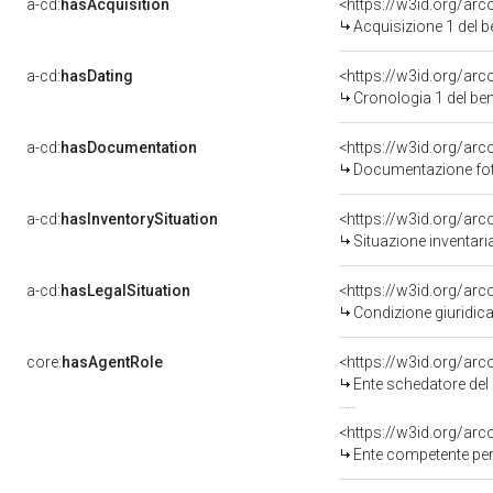
a-cd:
hasAcquisition
<https://w3id.org/ar
Acquisizione 1 del 
a-cd:
hasDating
<https://w3id.org/ar
Cronologia 1 del b
a-cd:
hasDocumentation
Documentazione foto
a-cd:
hasInventorySituation
<https://w3id.org/ar
Situazione inventar
a-cd:
hasLegalSituation
Condizione giuridica
core:
hasAgentRole
<https://w3id.org/ar
Ente schedatore de
<https://w3id.org/ar
Ente competente per tutela del be