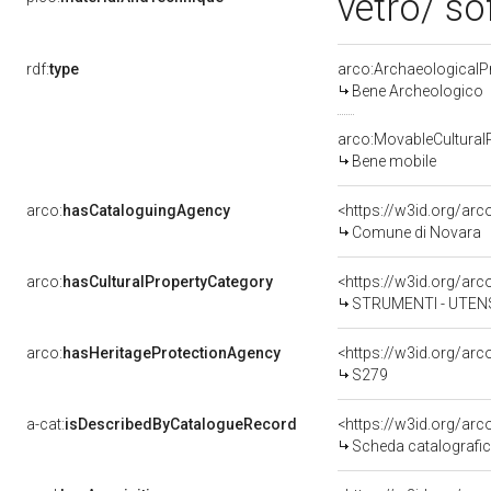
vetro/ so
rdf:
type
arco:ArchaeologicalP
Bene Archeologico
arco:MovableCultural
Bene mobile
arco:
hasCataloguingAgency
<https://w3id.org/a
Comune di Novara
arco:
hasCulturalPropertyCategory
STRUMENTI - UTENS
arco:
hasHeritageProtectionAgency
<https://w3id.org/a
S279
a-cat:
isDescribedByCatalogueRecord
<https://w3id.org/a
Scheda catalografi