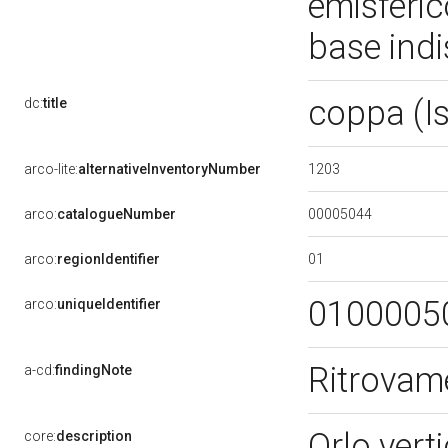
emisferic
base indi
coppa (I
dc:
title
1203
arco-lite:
alternativeInventoryNumber
00005044
arco:
catalogueNumber
01
arco:
regionIdentifier
0100005
arco:
uniqueIdentifier
Ritrovam
a-cd:
findingNote
Orlo vert
core:
description