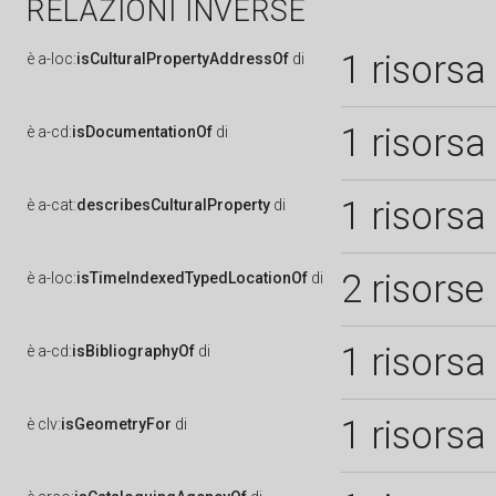
RELAZIONI INVERSE
1 risorsa
è
a-loc:
isCulturalPropertyAddressOf
di
1 risorsa
è
a-cd:
isDocumentationOf
di
1 risorsa
è
a-cat:
describesCulturalProperty
di
2 risorse
è
a-loc:
isTimeIndexedTypedLocationOf
di
1 risorsa
è
a-cd:
isBibliographyOf
di
1 risorsa
è
clv:
isGeometryFor
di