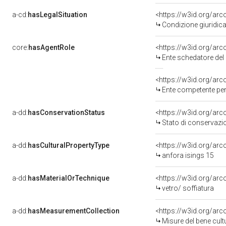
a-cd:
hasLegalSituation
Condizione giuridica
core:
hasAgentRole
<https://w3id.org/ar
Ente schedatore de
<https://w3id.org/ar
Ente competente per tutela del be
a-dd:
hasConservationStatus
<https://w3id.org/ar
Stato di conservazi
a-dd:
hasCulturalPropertyType
<https://w3id.org/a
anfora isings 15
a-dd:
hasMaterialOrTechnique
<https://w3id.org/arc
vetro/ soffiatura
a-dd:
hasMeasurementCollection
<https://w3id.org/ar
Misure del bene cul