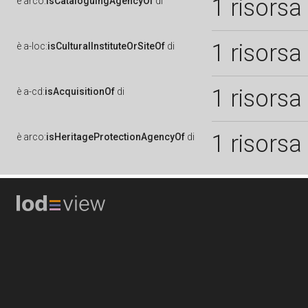
1 risorsa
è
arco:
isCataloguingAgencyOf
di
1 risorsa
è
a-loc:
isCulturalInstituteOrSiteOf
di
1 risorsa
è
a-cd:
isAcquisitionOf
di
1 risorsa
è
arco:
isHeritageProtectionAgencyOf
di