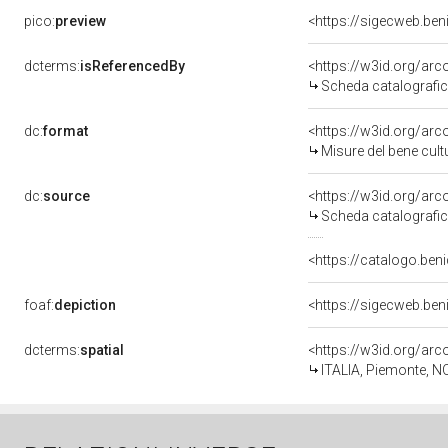
pico:
preview
<https://sigecweb.be
dcterms:
isReferencedBy
<https://w3id.org/a
Scheda catalografi
dc:
format
<https://w3id.org/ar
Misure del bene cul
dc:
source
<https://w3id.org/a
Scheda catalografi
<https://catalogo.ben
foaf:
depiction
<https://sigecweb.be
dcterms:
spatial
<https://w3id.org/a
ITALIA, Piemonte, N