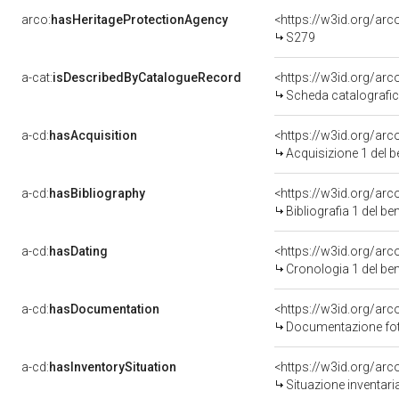
arco:
hasHeritageProtectionAgency
<https://w3id.org/a
S279
a-cat:
isDescribedByCatalogueRecord
<https://w3id.org/a
Scheda catalografi
a-cd:
hasAcquisition
<https://w3id.org/ar
Acquisizione 1 del 
a-cd:
hasBibliography
<https://w3id.org/ar
Bibliografia 1 del b
a-cd:
hasDating
<https://w3id.org/ar
Cronologia 1 del b
a-cd:
hasDocumentation
Documentazione foto
a-cd:
hasInventorySituation
<https://w3id.org/ar
Situazione inventar