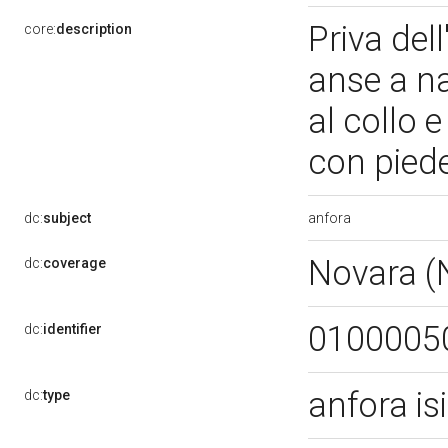
Priva del
core:
description
anse a n
al collo 
con pied
anfora
dc:
subject
Novara 
dc:
coverage
0100005
dc:
identifier
anfora i
dc:
type