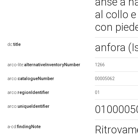
anse a n
al collo 
con pied
anfora (I
dc:
title
1266
arco-lite:
alternativeInventoryNumber
00005062
arco:
catalogueNumber
01
arco:
regionIdentifier
0100005
arco:
uniqueIdentifier
Ritrovam
a-cd:
findingNote