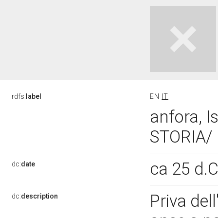
rdfs:
label
EN
IT
anfora, 
STORIA/ 
ca 25 d.
dc:
date
Priva del
dc:
description