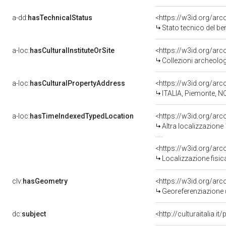
a-dd:
hasTechnicalStatus
<https://w3id.org/ar
Stato tecnico del b
a-loc:
hasCulturalInstituteOrSite
<https://w3id.org/ar
Collezioni archeolo
a-loc:
hasCulturalPropertyAddress
<https://w3id.org/a
ITALIA, Piemonte, N
a-loc:
hasTimeIndexedTypedLocation
<https://w3id.org/ar
Altra localizzazione
<https://w3id.org/ar
Localizzazione fisic
clv:
hasGeometry
<https://w3id.org/ar
Georeferenziazione 
dc:
subject
<http://culturaitalia.