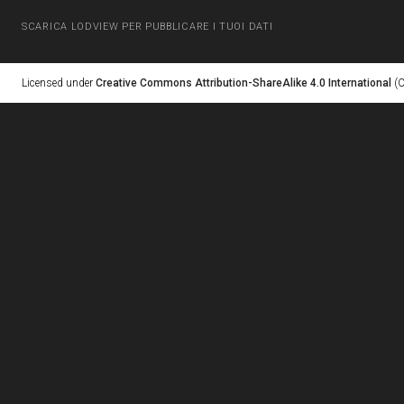
SCARICA LODVIEW PER PUBBLICARE I TUOI DATI
Licensed under
Creative Commons Attribution-ShareAlike 4.0 International
(C