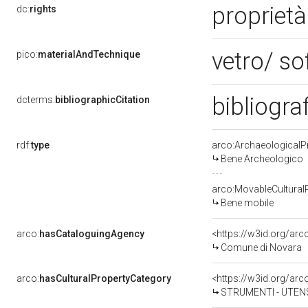
proprietà
dc:
rights
vetro/ so
pico:
materialAndTechnique
bibliogra
dcterms:
bibliographicCitation
rdf:
type
arco:ArchaeologicalP
Bene Archeologico
arco:MovableCultural
Bene mobile
arco:
hasCataloguingAgency
<https://w3id.org/a
Comune di Novara
arco:
hasCulturalPropertyCategory
STRUMENTI - UTENS