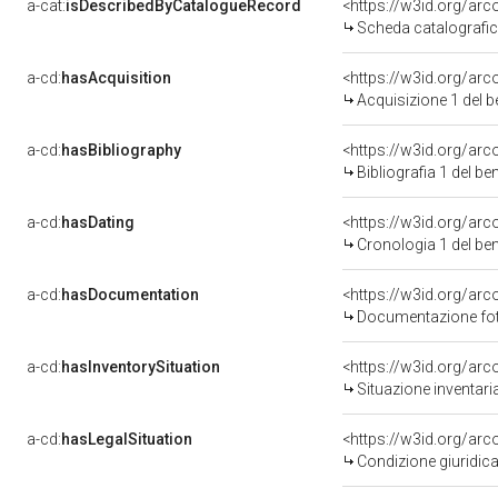
a-cat:
isDescribedByCatalogueRecord
<https://w3id.org/a
Scheda catalografi
a-cd:
hasAcquisition
<https://w3id.org/ar
Acquisizione 1 del 
a-cd:
hasBibliography
<https://w3id.org/ar
Bibliografia 1 del b
a-cd:
hasDating
<https://w3id.org/ar
Cronologia 1 del b
a-cd:
hasDocumentation
Documentazione foto
a-cd:
hasInventorySituation
<https://w3id.org/ar
Situazione inventar
a-cd:
hasLegalSituation
Condizione giuridica