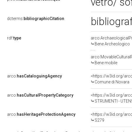
vetro/ so
bibliogra
dcterms:
bibliographicCitation
rdf:
type
arco:ArchaeologicalP
Bene Archeologico
arco:MovableCultural
Bene mobile
arco:
hasCataloguingAgency
<https://w3id.org/a
Comune di Novara
arco:
hasCulturalPropertyCategory
STRUMENTI - UTENS
arco:
hasHeritageProtectionAgency
<https://w3id.org/a
S279