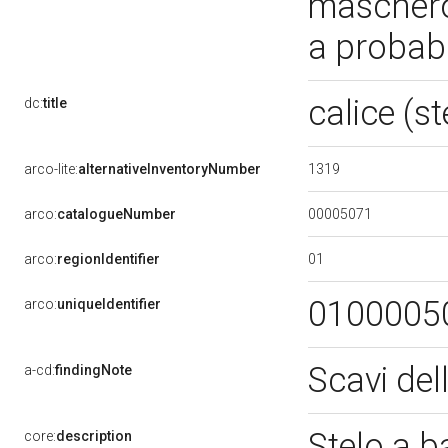
mascheron
a probabi
calice (s
dc:
title
1319
arco-lite:
alternativeInventoryNumber
00005071
arco:
catalogueNumber
01
arco:
regionIdentifier
0100005
arco:
uniqueIdentifier
Scavi de
a-cd:
findingNote
Stelo a b
core:
description