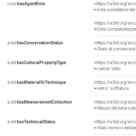
core:
hasAgentRole
<https://w3id.org/ar
Ente schedatore de
<https://w3id.org/ar
Ente competente per tutela del be
a-dd:
hasConservationStatus
<https://w3id.org/ar
Stato di conservazi
a-dd:
hasCulturalPropertyType
<https://w3id.org/a
calice/ stelo
a-dd:
hasMaterialOrTechnique
<https://w3id.org/arc
vetro/ soffiatura
a-dd:
hasMeasurementCollection
<https://w3id.org/ar
Misure del bene cul
a-dd:
hasTechnicalStatus
<https://w3id.org/ar
Stato tecnico del b