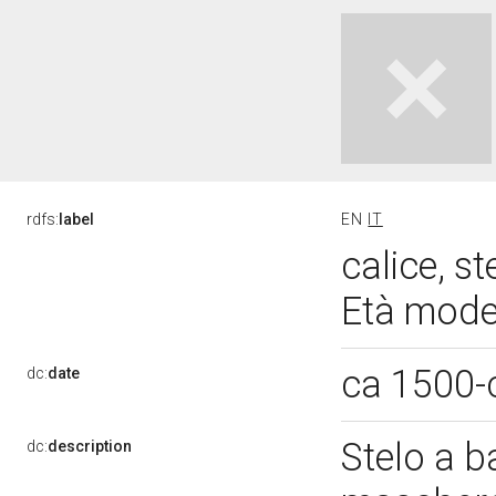
rdfs:
label
EN
IT
calice, 
Età mod
ca 1500-
dc:
date
Stelo a b
dc:
description