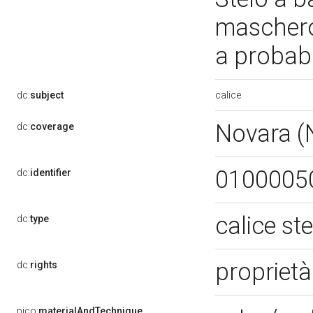
mascheron
a probabi
calice
dc:
subject
Novara 
dc:
coverage
0100005
dc:
identifier
calice st
dc:
type
proprietà
dc:
rights
pico:
materialAndTechnique