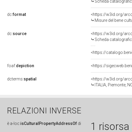
Scheda catalografi
dc:
format
<https://w3id.org/ar
Misure del bene cul
dc:
source
<https://w3id.org/a
Scheda catalografi
<https://catalogo.ben
foaf:
depiction
dcterms:
spatial
<https://w3id.org/a
ITALIA, Piemonte, N
RELAZIONI INVERSE
1 risorsa
è
a-loc:
isCulturalPropertyAddressOf
di