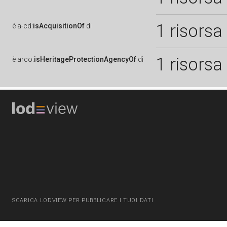
1 risorsa
è
a-cd:
isAcquisitionOf
di
1 risorsa
è
arco:
isHeritageProtectionAgencyOf
di
SCARICA LODVIEW PER PUBBLICARE I TUOI DATI