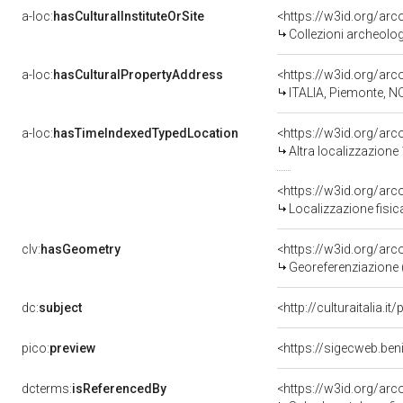
a-loc:
hasCulturalInstituteOrSite
<https://w3id.org/ar
Collezioni archeolo
a-loc:
hasCulturalPropertyAddress
<https://w3id.org/a
ITALIA, Piemonte, N
a-loc:
hasTimeIndexedTypedLocation
<https://w3id.org/ar
Altra localizzazione
<https://w3id.org/ar
Localizzazione fisic
clv:
hasGeometry
<https://w3id.org/ar
Georeferenziazione 
dc:
subject
<http://culturaitalia.
pico:
preview
dcterms:
isReferencedBy
<https://w3id.org/a