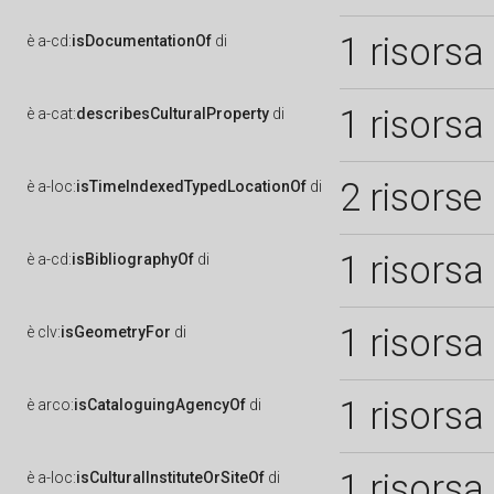
1 risorsa
è
a-cd:
isDocumentationOf
di
1 risorsa
è
a-cat:
describesCulturalProperty
di
2 risorse
è
a-loc:
isTimeIndexedTypedLocationOf
di
1 risorsa
è
a-cd:
isBibliographyOf
di
1 risorsa
è
clv:
isGeometryFor
di
1 risorsa
è
arco:
isCataloguingAgencyOf
di
1 risorsa
è
a-loc:
isCulturalInstituteOrSiteOf
di