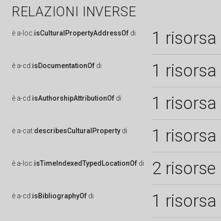
RELAZIONI INVERSE
1 risorsa
è
a-loc:
isCulturalPropertyAddressOf
di
1 risorsa
è
a-cd:
isDocumentationOf
di
1 risorsa
è
a-cd:
isAuthorshipAttributionOf
di
1 risorsa
è
a-cat:
describesCulturalProperty
di
2 risorse
è
a-loc:
isTimeIndexedTypedLocationOf
di
1 risorsa
è
a-cd:
isBibliographyOf
di