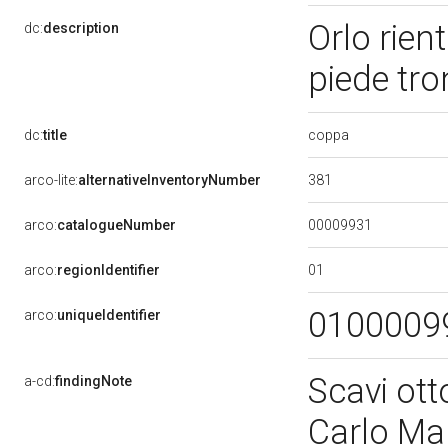
Orlo rien
dc:
description
piede tr
coppa
dc:
title
381
arco-lite:
alternativeInventoryNumber
00009931
arco:
catalogueNumber
01
arco:
regionIdentifier
0100009
arco:
uniqueIdentifier
Scavi ott
a-cd:
findingNote
Carlo Ma