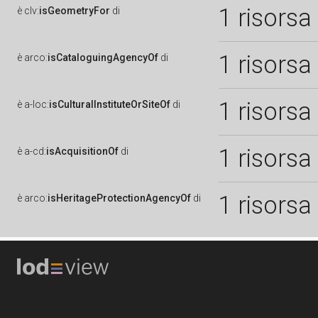
1 risorsa
è
clv:
isGeometryFor
di
1 risorsa
è
arco:
isCataloguingAgencyOf
di
1 risorsa
è
a-loc:
isCulturalInstituteOrSiteOf
di
1 risorsa
è
a-cd:
isAcquisitionOf
di
1 risorsa
è
arco:
isHeritageProtectionAgencyOf
di