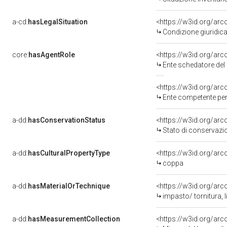
a-cd:
hasLegalSituation
Condizione giuridica
core:
hasAgentRole
<https://w3id.org/ar
Ente schedatore de
<https://w3id.org/ar
Ente competente per tutela del be
a-dd:
hasConservationStatus
<https://w3id.org/ar
Stato di conservazi
a-dd:
hasCulturalPropertyType
<https://w3id.org/a
coppa
a-dd:
hasMaterialOrTechnique
<https://w3id.org/arc
impasto/ tornitura, 
a-dd:
hasMeasurementCollection
<https://w3id.org/ar