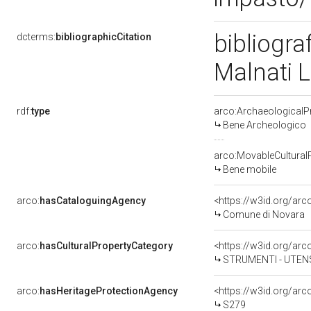
bibliogra
dcterms:
bibliographicCitation
Malnati 
rdf:
type
arco:ArchaeologicalP
Bene Archeologico
arco:MovableCultural
Bene mobile
arco:
hasCataloguingAgency
<https://w3id.org/a
Comune di Novara
arco:
hasCulturalPropertyCategory
STRUMENTI - UTENS
arco:
hasHeritageProtectionAgency
<https://w3id.org/a
S279