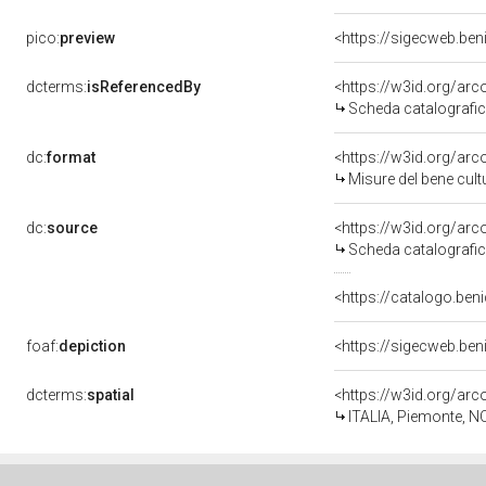
pico:
preview
<https://sigecweb.be
dcterms:
isReferencedBy
<https://w3id.org/a
Scheda catalografi
dc:
format
<https://w3id.org/ar
Misure del bene cul
dc:
source
<https://w3id.org/a
Scheda catalografi
<https://catalogo.ben
foaf:
depiction
<https://sigecweb.be
dcterms:
spatial
<https://w3id.org/a
ITALIA, Piemonte, N