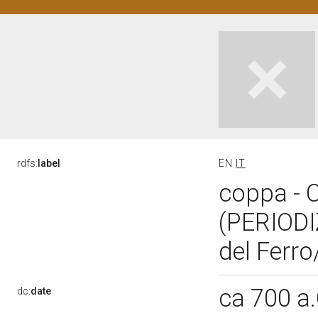
rdfs:
label
EN
IT
coppa - 
(PERIOD
del Ferro
ca 700 a
dc:
date