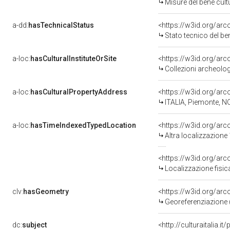
Misure del bene cul
a-dd:
hasTechnicalStatus
<https://w3id.org/ar
Stato tecnico del b
a-loc:
hasCulturalInstituteOrSite
<https://w3id.org/ar
Collezioni archeolo
a-loc:
hasCulturalPropertyAddress
<https://w3id.org/a
ITALIA, Piemonte, N
a-loc:
hasTimeIndexedTypedLocation
<https://w3id.org/ar
Altra localizzazione
<https://w3id.org/ar
Localizzazione fisic
clv:
hasGeometry
<https://w3id.org/ar
Georeferenziazione 
dc:
subject
<http://culturaitalia.