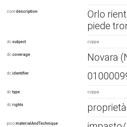
Orlo rien
core:
description
piede tr
coppa
dc:
subject
Novara 
dc:
coverage
0100009
dc:
identifier
coppa
dc:
type
proprietà
dc:
rights
impasto/ 
pico:
materialAndTechnique