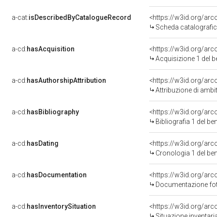
a-cat:
isDescribedByCatalogueRecord
<https://w3id.org/a
Scheda catalografi
a-cd:
hasAcquisition
<https://w3id.org/ar
Acquisizione 1 del 
a-cd:
hasAuthorshipAttribution
<https://w3id.org/arc
Attribuzione di ambi
a-cd:
hasBibliography
<https://w3id.org/ar
Bibliografia 1 del b
a-cd:
hasDating
<https://w3id.org/ar
Cronologia 1 del b
a-cd:
hasDocumentation
Documentazione foto
a-cd:
hasInventorySituation
<https://w3id.org/ar
Situazione inventar