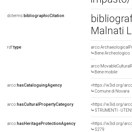
bibliogra
dcterms:
bibliographicCitation
Malnati 
rdf:
type
arco:ArchaeologicalP
Bene Archeologico
arco:MovableCultural
Bene mobile
arco:
hasCataloguingAgency
<https://w3id.org/a
Comune di Novara
arco:
hasCulturalPropertyCategory
STRUMENTI - UTENS
arco:
hasHeritageProtectionAgency
<https://w3id.org/a
S279