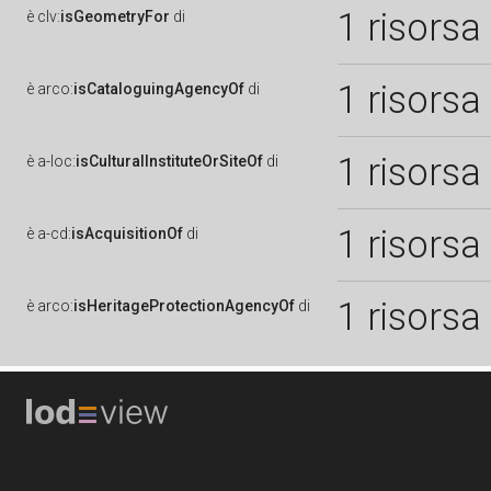
1 risorsa
è
clv:
isGeometryFor
di
1 risorsa
è
arco:
isCataloguingAgencyOf
di
1 risorsa
è
a-loc:
isCulturalInstituteOrSiteOf
di
1 risorsa
è
a-cd:
isAcquisitionOf
di
1 risorsa
è
arco:
isHeritageProtectionAgencyOf
di