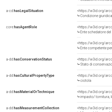
a-cd:
hasLegalSituation
Condizione giuridica
core:
hasAgentRole
<https://w3id.org/ar
Ente schedatore de
<https://w3id.org/ar
Ente competente per tutela del be
a-dd:
hasConservationStatus
<https://w3id.org/ar
Stato di conservazi
a-dd:
hasCulturalPropertyType
<https://w3id.org/a
ciotola
a-dd:
hasMaterialOrTechnique
<https://w3id.org/arc
impasto/ tornitura, 
a-dd:
hasMeasurementCollection
<https://w3id.org/ar