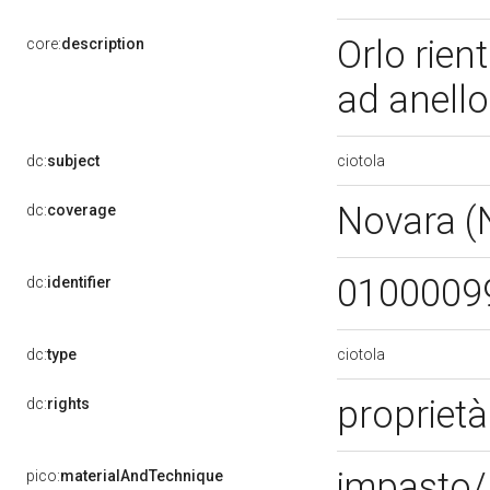
Orlo rien
core:
description
ad anell
ciotola
dc:
subject
Novara 
dc:
coverage
0100009
dc:
identifier
ciotola
dc:
type
proprietà
dc:
rights
impasto/ 
pico:
materialAndTechnique