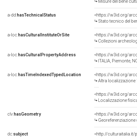
Misure del bene cul
a-dd:
hasTechnicalStatus
<https://w3id.org/ar
Stato tecnico del b
a-loc:
hasCulturalInstituteOrSite
<https://w3id.org/ar
Collezioni archeolo
a-loc:
hasCulturalPropertyAddress
<https://w3id.org/a
ITALIA, Piemonte, N
a-loc:
hasTimeIndexedTypedLocation
<https://w3id.org/ar
Altra localizzazione
<https://w3id.org/ar
Localizzazione fisic
clv:
hasGeometry
<https://w3id.org/ar
Georeferenziazione 
dc:
subject
<http://culturaitalia.