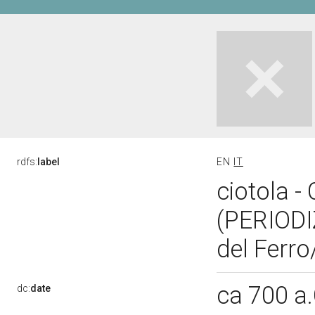
rdfs:
label
EN
IT
ciotola -
(PERIOD
del Ferro
ca 700 a
dc:
date