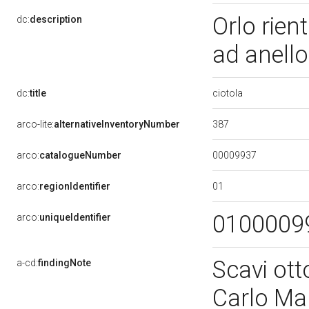
Orlo rien
dc:
description
ad anell
ciotola
dc:
title
387
arco-lite:
alternativeInventoryNumber
00009937
arco:
catalogueNumber
01
arco:
regionIdentifier
0100009
arco:
uniqueIdentifier
Scavi ott
a-cd:
findingNote
Carlo Ma