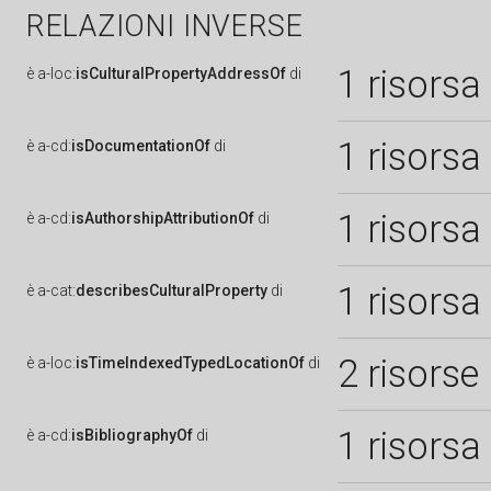
RELAZIONI INVERSE
1 risorsa
è
a-loc:
isCulturalPropertyAddressOf
di
1 risorsa
è
a-cd:
isDocumentationOf
di
1 risorsa
è
a-cd:
isAuthorshipAttributionOf
di
1 risorsa
è
a-cat:
describesCulturalProperty
di
2 risorse
è
a-loc:
isTimeIndexedTypedLocationOf
di
1 risorsa
è
a-cd:
isBibliographyOf
di