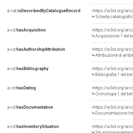
a-cat:
isDescribedByCatalogueRecord
<https://w3id.org/a
Scheda catalografi
a-cd:
hasAcquisition
<https://w3id.org/ar
Acquisizione 1 del 
a-cd:
hasAuthorshipAttribution
<https://w3id.org/arc
Attribuzione di ambi
a-cd:
hasBibliography
<https://w3id.org/ar
Bibliografia 1 del b
a-cd:
hasDating
<https://w3id.org/ar
Cronologia 1 del b
a-cd:
hasDocumentation
Documentazione foto
a-cd:
hasInventorySituation
<https://w3id.org/ar
Situazione inventar