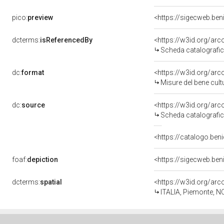
pico:
preview
<https://sigecweb.be
dcterms:
isReferencedBy
<https://w3id.org/a
Scheda catalografi
dc:
format
<https://w3id.org/ar
Misure del bene cul
dc:
source
<https://w3id.org/a
Scheda catalografi
<https://catalogo.ben
foaf:
depiction
<https://sigecweb.be
dcterms:
spatial
<https://w3id.org/a
ITALIA, Piemonte, N