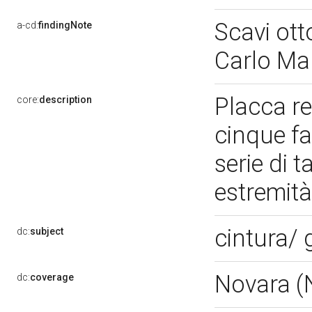
Scavi ott
a-cd:
findingNote
Carlo Ma
Placca r
core:
description
cinque fas
serie di 
estremità;
cintura/
dc:
subject
Novara 
dc:
coverage