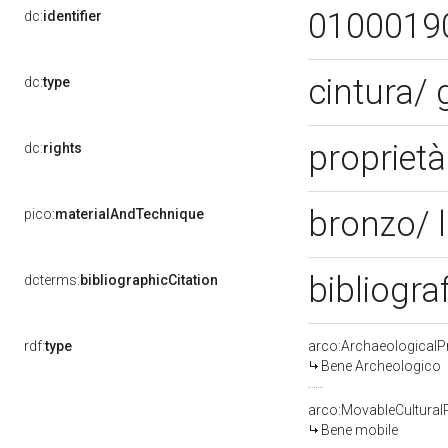
0100019
dc:
identifier
cintura/
dc:
type
proprietà
dc:
rights
bronzo/ 
pico:
materialAndTechnique
bibliogra
dcterms:
bibliographicCitation
rdf:
type
arco:ArchaeologicalP
Bene Archeologico
arco:MovableCultural
Bene mobile