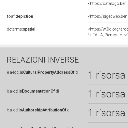
<https://catalogo.ben
foaf:
depiction
<https://sigecweb.be
dcterms:
spatial
<https://w3id.org/a
ITALIA, Piemonte, N
RELAZIONI INVERSE
1 risorsa
è
a-loc:
isCulturalPropertyAddressOf
di
1 risorsa
è
a-cd:
isDocumentationOf
di
1 risorsa
è
a-cd:
isAuthorshipAttributionOf
di