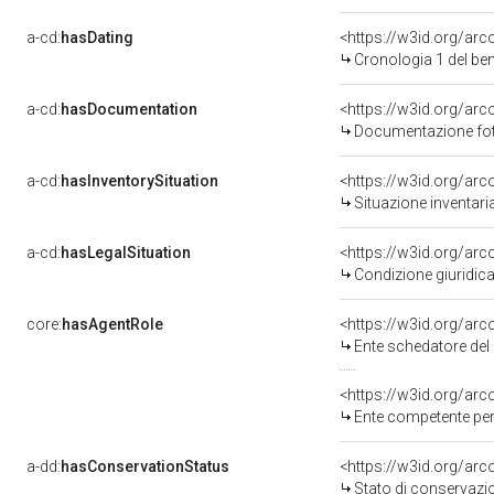
a-cd:
hasDating
<https://w3id.org/ar
Cronologia 1 del b
a-cd:
hasDocumentation
Documentazione foto
a-cd:
hasInventorySituation
<https://w3id.org/ar
Situazione inventar
a-cd:
hasLegalSituation
Condizione giuridica
core:
hasAgentRole
<https://w3id.org/ar
Ente schedatore de
<https://w3id.org/ar
Ente competente per tutela del be
a-dd:
hasConservationStatus
<https://w3id.org/ar
Stato di conservazi