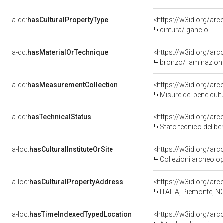
a-dd:
hasCulturalPropertyType
<https://w3id.org/a
cintura/ gancio
a-dd:
hasMaterialOrTechnique
<https://w3id.org/arc
bronzo/ laminazione
a-dd:
hasMeasurementCollection
<https://w3id.org/ar
Misure del bene cul
a-dd:
hasTechnicalStatus
<https://w3id.org/ar
Stato tecnico del b
a-loc:
hasCulturalInstituteOrSite
<https://w3id.org/ar
Collezioni archeolo
a-loc:
hasCulturalPropertyAddress
<https://w3id.org/a
ITALIA, Piemonte, N
a-loc:
hasTimeIndexedTypedLocation
<https://w3id.org/ar