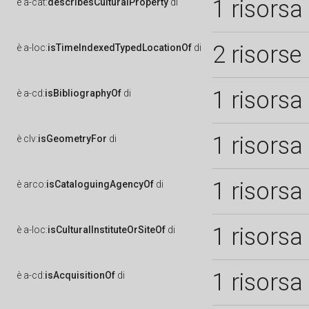
1 risorsa
è
a-cat:
describesCulturalProperty
di
2 risorse
è
a-loc:
isTimeIndexedTypedLocationOf
di
1 risorsa
è
a-cd:
isBibliographyOf
di
1 risorsa
è
clv:
isGeometryFor
di
1 risorsa
è
arco:
isCataloguingAgencyOf
di
1 risorsa
è
a-loc:
isCulturalInstituteOrSiteOf
di
1 risorsa
è
a-cd:
isAcquisitionOf
di