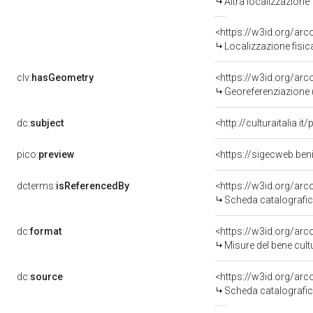
Altra localizzazione
<https://w3id.org/ar
Localizzazione fisic
clv:
hasGeometry
<https://w3id.org/ar
Georeferenziazione 
dc:
subject
<http://culturaitalia.
pico:
preview
<https://sigecweb.be
dcterms:
isReferencedBy
<https://w3id.org/a
Scheda catalografi
dc:
format
<https://w3id.org/ar
Misure del bene cul
dc:
source
<https://w3id.org/a
Scheda catalografi