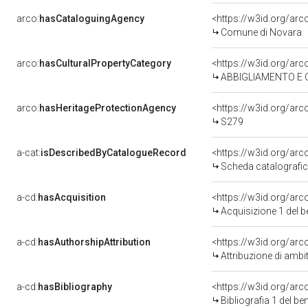
arco:
hasCataloguingAgency
<https://w3id.org/a
Comune di Novara
arco:
hasCulturalPropertyCategory
ABBIGLIAMENTO E
arco:
hasHeritageProtectionAgency
<https://w3id.org/a
S279
a-cat:
isDescribedByCatalogueRecord
<https://w3id.org/a
Scheda catalografi
a-cd:
hasAcquisition
<https://w3id.org/ar
Acquisizione 1 del 
a-cd:
hasAuthorshipAttribution
<https://w3id.org/arc
Attribuzione di ambi
a-cd:
hasBibliography
<https://w3id.org/ar
Bibliografia 1 del b