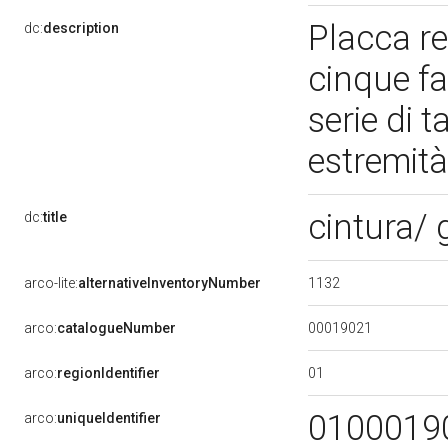
Placca r
dc:
description
cinque fas
serie di 
estremità;
cintura/
dc:
title
1132
arco-lite:
alternativeInventoryNumber
00019021
arco:
catalogueNumber
01
arco:
regionIdentifier
0100019
arco:
uniqueIdentifier