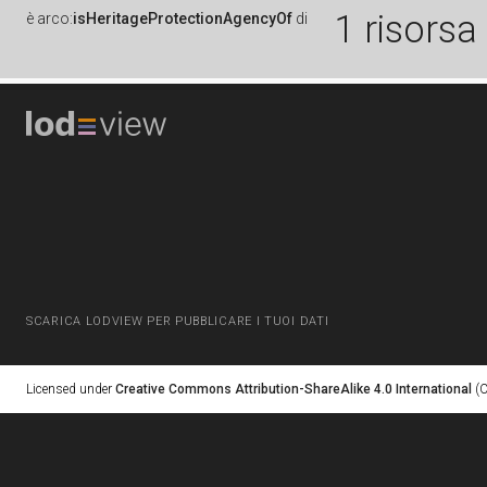
1 risorsa
è
arco:
isHeritageProtectionAgencyOf
di
SCARICA LODVIEW PER PUBBLICARE I TUOI DATI
Licensed under
Creative Commons Attribution-ShareAlike 4.0 International
(C