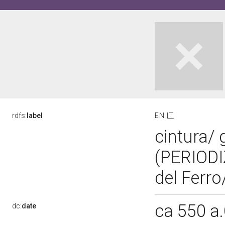
rdfs:
label
EN
IT
cintura/ 
(PERIOD
del Ferro
ca 550 a
dc:
date