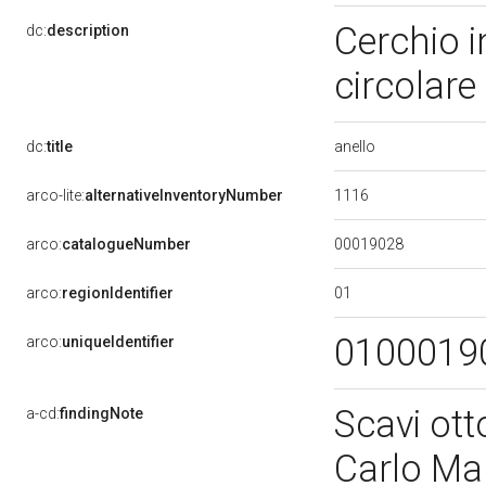
Cerchio i
dc:
description
circolare
anello
dc:
title
1116
arco-lite:
alternativeInventoryNumber
00019028
arco:
catalogueNumber
01
arco:
regionIdentifier
0100019
arco:
uniqueIdentifier
Scavi ott
a-cd:
findingNote
Carlo Ma