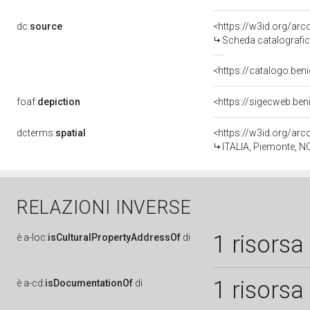
dc:
source
<https://w3id.org/a
Scheda catalografi
<https://catalogo.ben
foaf:
depiction
<https://sigecweb.be
dcterms:
spatial
<https://w3id.org/a
ITALIA, Piemonte, N
RELAZIONI INVERSE
1 risorsa
è
a-loc:
isCulturalPropertyAddressOf
di
1 risorsa
è
a-cd:
isDocumentationOf
di