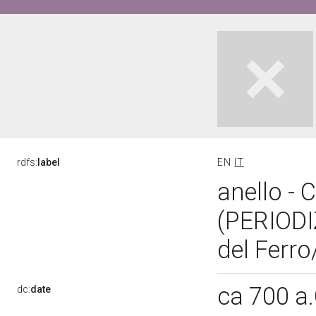
rdfs:
label
EN
IT
anello - 
(PERIOD
del Ferro
ca 700 a
dc:
date