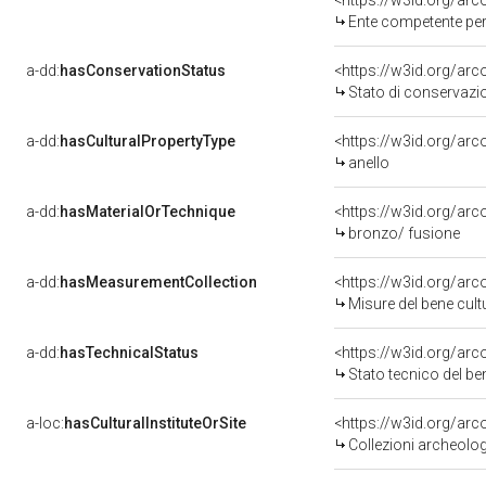
<https://w3id.org/ar
Ente competente per tutela del be
a-dd:
hasConservationStatus
<https://w3id.org/ar
Stato di conservazi
a-dd:
hasCulturalPropertyType
<https://w3id.org/a
anello
a-dd:
hasMaterialOrTechnique
<https://w3id.org/arc
bronzo/ fusione
a-dd:
hasMeasurementCollection
<https://w3id.org/ar
Misure del bene cul
a-dd:
hasTechnicalStatus
<https://w3id.org/ar
Stato tecnico del b
a-loc:
hasCulturalInstituteOrSite
<https://w3id.org/ar
Collezioni archeolo