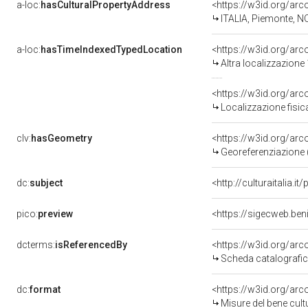
a-loc:
hasCulturalPropertyAddress
<https://w3id.org/a
ITALIA, Piemonte, N
a-loc:
hasTimeIndexedTypedLocation
<https://w3id.org/ar
Altra localizzazione
<https://w3id.org/ar
Localizzazione fisic
clv:
hasGeometry
<https://w3id.org/ar
Georeferenziazione 
dc:
subject
<http://culturaitalia.
pico:
preview
<https://sigecweb.be
dcterms:
isReferencedBy
<https://w3id.org/a
Scheda catalografi
dc:
format
<https://w3id.org/ar
Misure del bene cul