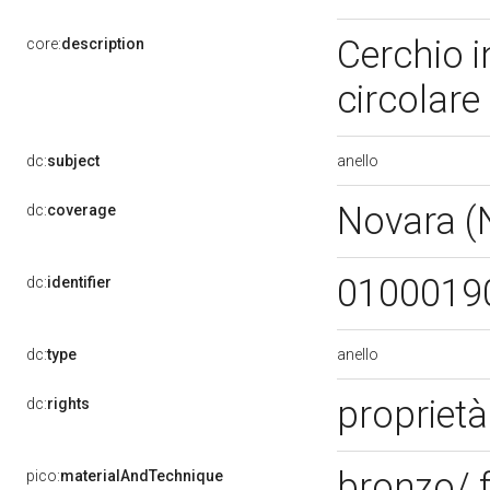
Cerchio i
core:
description
circolare
anello
dc:
subject
Novara 
dc:
coverage
0100019
dc:
identifier
anello
dc:
type
proprietà
dc:
rights
bronzo/ 
pico:
materialAndTechnique