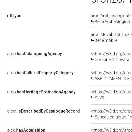
rdf:
type
arco:ArchaeologicalP
Bene Archeologico
arco:MovableCultural
Bene mobile
arco:
hasCataloguingAgency
<https://w3id.org/a
Comune di Novara
arco:
hasCulturalPropertyCategory
ABBIGLIAMENTO E O
arco:
hasHeritageProtectionAgency
<https://w3id.org/a
S279
a-cat:
isDescribedByCatalogueRecord
<https://w3id.org/a
Scheda catalografi
a-cd:
hasAcquisition
<https://w3id.org/ar