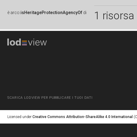
1 risorsa
è
arco:
isHeritageProtectionAgencyOf
di
SCARICA LODVIEW PER PUBBLICARE I TUOI DATI
Licensed under
Creative Commons Attribution-ShareAlike 4.0 International
(C