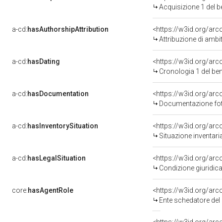
Acquisizione 1 del 
a-cd:
hasAuthorshipAttribution
<https://w3id.org/arc
Attribuzione di ambi
a-cd:
hasDating
<https://w3id.org/ar
Cronologia 1 del b
a-cd:
hasDocumentation
Documentazione foto
a-cd:
hasInventorySituation
<https://w3id.org/ar
Situazione inventar
a-cd:
hasLegalSituation
Condizione giuridica
core:
hasAgentRole
<https://w3id.org/ar
Ente schedatore de