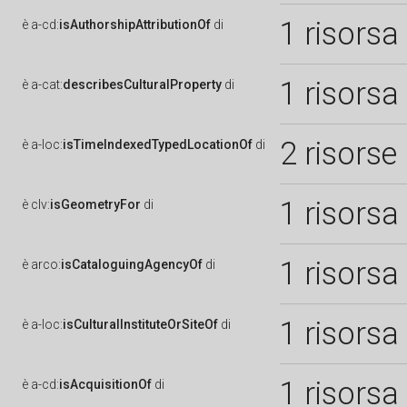
1 risorsa
è
a-cd:
isAuthorshipAttributionOf
di
1 risorsa
è
a-cat:
describesCulturalProperty
di
2 risorse
è
a-loc:
isTimeIndexedTypedLocationOf
di
1 risorsa
è
clv:
isGeometryFor
di
1 risorsa
è
arco:
isCataloguingAgencyOf
di
1 risorsa
è
a-loc:
isCulturalInstituteOrSiteOf
di
1 risorsa
è
a-cd:
isAcquisitionOf
di