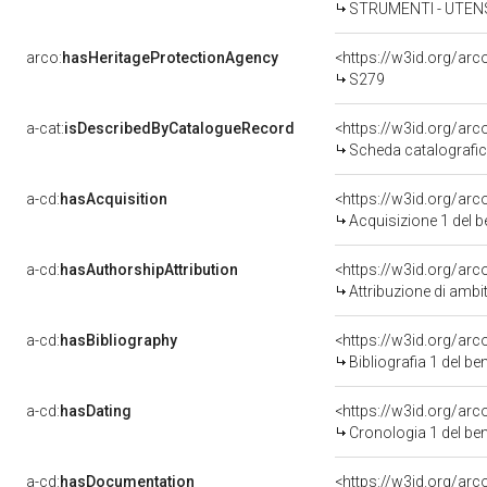
STRUMENTI - UTENS
arco:
hasHeritageProtectionAgency
<https://w3id.org/a
S279
a-cat:
isDescribedByCatalogueRecord
<https://w3id.org/a
Scheda catalografi
a-cd:
hasAcquisition
<https://w3id.org/ar
Acquisizione 1 del 
a-cd:
hasAuthorshipAttribution
<https://w3id.org/arc
Attribuzione di ambi
a-cd:
hasBibliography
<https://w3id.org/ar
Bibliografia 1 del b
a-cd:
hasDating
<https://w3id.org/ar
Cronologia 1 del b
a-cd:
hasDocumentation