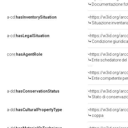
Documentazione foto
a-cd:
hasInventorySituation
<https://w3id.org/ar
Situazione inventar
a-cd:
hasLegalSituation
Condizione giuridica
core:
hasAgentRole
<https://w3id.org/ar
Ente schedatore de
<https://w3id.org/ar
Ente competente per tutela del be
a-dd:
hasConservationStatus
<https://w3id.org/ar
Stato di conservazi
a-dd:
hasCulturalPropertyType
<https://w3id.org/a
coppa