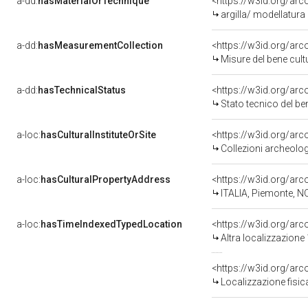
a-dd:
hasMaterialOrTechnique
<https://w3id.org/arc
argilla/ modellatura 
a-dd:
hasMeasurementCollection
<https://w3id.org/ar
Misure del bene cul
a-dd:
hasTechnicalStatus
<https://w3id.org/ar
Stato tecnico del b
a-loc:
hasCulturalInstituteOrSite
<https://w3id.org/ar
Collezioni archeolo
a-loc:
hasCulturalPropertyAddress
<https://w3id.org/a
ITALIA, Piemonte, N
a-loc:
hasTimeIndexedTypedLocation
<https://w3id.org/ar
Altra localizzazione
<https://w3id.org/ar
Localizzazione fisic