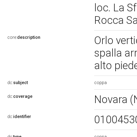
loc. La S
Rocca Sa
Orlo vert
core:
description
spalla ar
alto pied
coppa
dc:
subject
Novara 
dc:
coverage
0100453
dc:
identifier
coppa
dc:
type