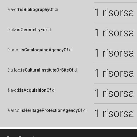
1 risorsa
è
a-cd:
isBibliographyOf
di
1 risorsa
è
clv:
isGeometryFor
di
1 risorsa
è
arco:
isCataloguingAgencyOf
di
1 risorsa
è
a-loc:
isCulturalInstituteOrSiteOf
di
1 risorsa
è
a-cd:
isAcquisitionOf
di
1 risorsa
è
arco:
isHeritageProtectionAgencyOf
di