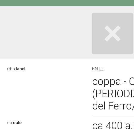
rdfs:
label
EN
IT
coppa - C
(PERIOD
del Ferro
ca 400 a
dc:
date