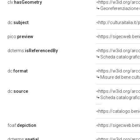
clv:
hasGeometry
<https://w3id.org/ar
Georeferenziazione 
dc:
subject
<http://culturaitalia.
pico:
preview
<https://sigecweb.be
dcterms:
isReferencedBy
<https://w3id.org/a
Scheda catalografi
dc:
format
<https://w3id.org/ar
Misure del bene cul
dc:
source
<https://w3id.org/a
Scheda catalografi
<https://catalogo.ben
foaf:
depiction
<https://sigecweb.be
dcterms:
spatial
<https://w3id.org/a