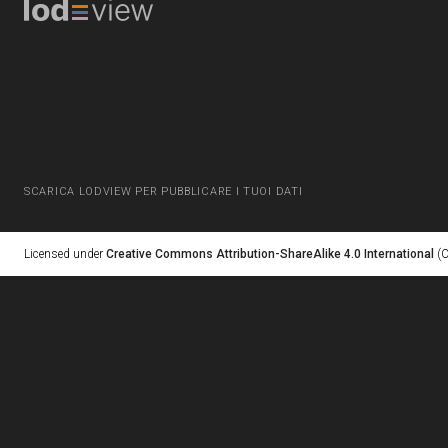
SCARICA LODVIEW PER PUBBLICARE I TUOI DATI
Licensed under
Creative Commons Attribution-ShareAlike 4.0 International
(C