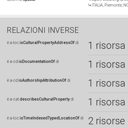
ITALIA, Piemonte, N
RELAZIONI INVERSE
1 risorsa
è
a-loc:
isCulturalPropertyAddressOf
di
1 risorsa
è
a-cd:
isDocumentationOf
di
1 risorsa
è
a-cd:
isAuthorshipAttributionOf
di
1 risorsa
è
a-cat:
describesCulturalProperty
di
2 risorse
è
a-loc:
isTimeIndexedTypedLocationOf
di