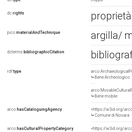
proprietà
dc:
rights
argilla/ 
pico:
materialAndTechnique
bibliogra
dcterms:
bibliographicCitation
rdf:
type
arco:ArchaeologicalP
Bene Archeologico
arco:MovableCultural
Bene mobile
arco:
hasCataloguingAgency
<https://w3id.org/a
Comune di Novara
arco:
hasCulturalPropertyCategory