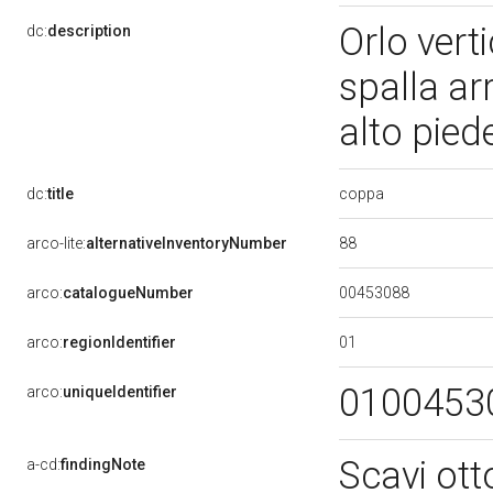
Orlo vert
dc:
description
spalla ar
alto pied
coppa
dc:
title
88
arco-lite:
alternativeInventoryNumber
00453088
arco:
catalogueNumber
01
arco:
regionIdentifier
0100453
arco:
uniqueIdentifier
Scavi ott
a-cd:
findingNote