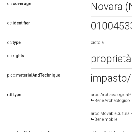
Novara 
dc:
coverage
0100453
dc:
identifier
ciotola
dc:
type
proprietà
dc:
rights
impasto/
pico:
materialAndTechnique
rdf:
type
arco:ArchaeologicalP
Bene Archeologico
arco:MovableCultural
Bene mobile