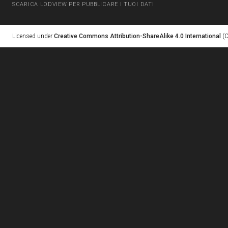
SCARICA LODVIEW PER PUBBLICARE I TUOI DATI
Licensed under
Creative Commons Attribution-ShareAlike 4.0 International
(C