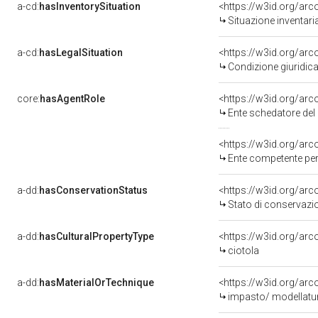
a-cd:
hasInventorySituation
<https://w3id.org/ar
Situazione inventar
a-cd:
hasLegalSituation
Condizione giuridica
core:
hasAgentRole
<https://w3id.org/ar
Ente schedatore de
<https://w3id.org/ar
Ente competente per tutela del be
a-dd:
hasConservationStatus
<https://w3id.org/ar
Stato di conservazi
a-dd:
hasCulturalPropertyType
<https://w3id.org/a
ciotola
a-dd:
hasMaterialOrTechnique
<https://w3id.org/arc
impasto/ modellatur