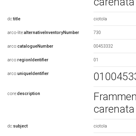
carenat
ciotola
dc:
title
730
arco-lite:
alternativeInventoryNumber
00453332
arco:
catalogueNumber
01
arco:
regionIdentifier
0100453
arco:
uniqueIdentifier
Frammento
core:
description
carenat
ciotola
dc:
subject