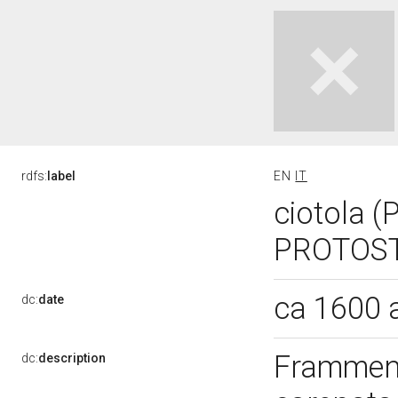
rdfs:
label
EN
IT
ciotola 
PROTOSTO
ca 1600 
dc:
date
Frammento
dc:
description