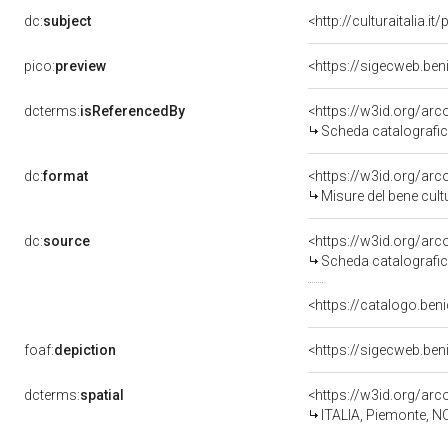
dc:
subject
<http://culturaitalia.
pico:
preview
<https://sigecweb.be
dcterms:
isReferencedBy
<https://w3id.org/a
Scheda catalografi
dc:
format
<https://w3id.org/ar
Misure del bene cul
dc:
source
<https://w3id.org/a
Scheda catalografi
<https://catalogo.ben
foaf:
depiction
<https://sigecweb.be
dcterms:
spatial
<https://w3id.org/a
ITALIA, Piemonte, N