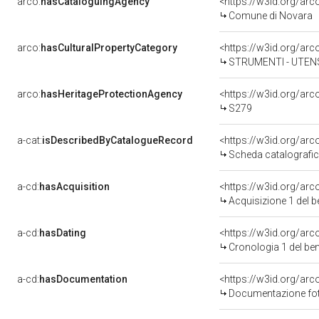
arco:
hasCataloguingAgency
<https://w3id.org/a
Comune di Novara
arco:
hasCulturalPropertyCategory
STRUMENTI - UTENS
arco:
hasHeritageProtectionAgency
<https://w3id.org/a
S279
a-cat:
isDescribedByCatalogueRecord
<https://w3id.org/a
Scheda catalografi
a-cd:
hasAcquisition
<https://w3id.org/ar
Acquisizione 1 del 
a-cd:
hasDating
<https://w3id.org/ar
Cronologia 1 del b
a-cd:
hasDocumentation
Documentazione foto