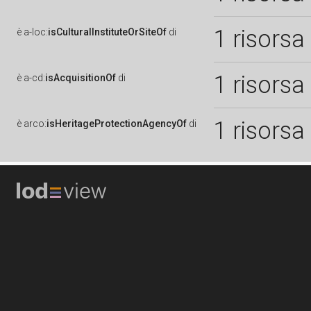
1 risorsa
è
a-loc:
isCulturalInstituteOrSiteOf
di
1 risorsa
è
a-cd:
isAcquisitionOf
di
1 risorsa
è
arco:
isHeritageProtectionAgencyOf
di