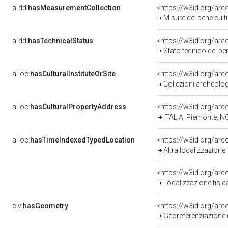
a-dd:
hasMeasurementCollection
<https://w3id.org/ar
Misure del bene cul
a-dd:
hasTechnicalStatus
<https://w3id.org/ar
Stato tecnico del b
a-loc:
hasCulturalInstituteOrSite
<https://w3id.org/ar
Collezioni archeolo
a-loc:
hasCulturalPropertyAddress
<https://w3id.org/a
ITALIA, Piemonte, N
a-loc:
hasTimeIndexedTypedLocation
<https://w3id.org/ar
Altra localizzazione
<https://w3id.org/ar
Localizzazione fisic
clv:
hasGeometry
<https://w3id.org/ar
Georeferenziazione 