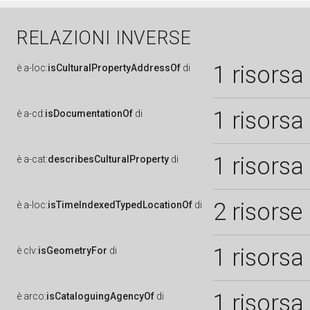
RELAZIONI INVERSE
1 risorsa
è
a-loc:
isCulturalPropertyAddressOf
di
1 risorsa
è
a-cd:
isDocumentationOf
di
1 risorsa
è
a-cat:
describesCulturalProperty
di
2 risorse
è
a-loc:
isTimeIndexedTypedLocationOf
di
1 risorsa
è
clv:
isGeometryFor
di
1 risorsa
è
arco:
isCataloguingAgencyOf
di