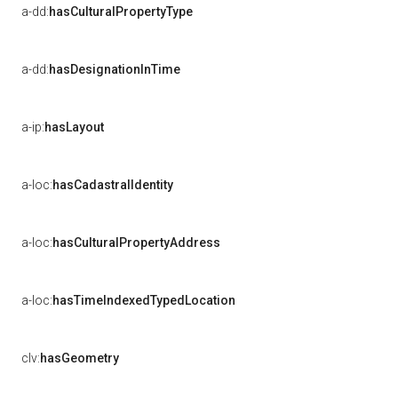
a-dd:
hasCulturalPropertyType
a-dd:
hasDesignationInTime
a-ip:
hasLayout
a-loc:
hasCadastralIdentity
a-loc:
hasCulturalPropertyAddress
a-loc:
hasTimeIndexedTypedLocation
clv:
hasGeometry