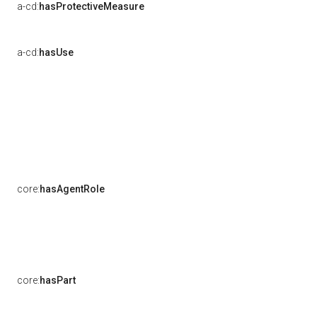
a-cd:
hasProtectiveMeasure
a-cd:
hasUse
core:
hasAgentRole
core:
hasPart