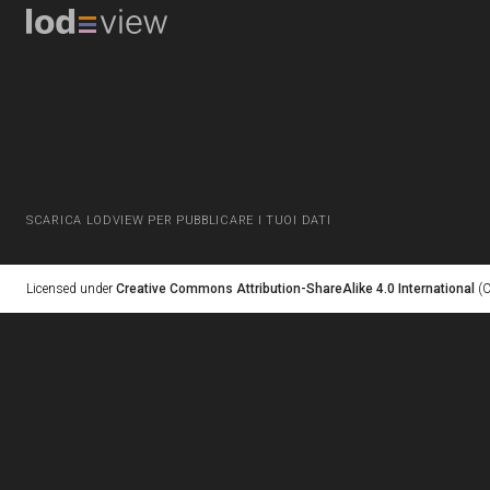
SCARICA LODVIEW PER PUBBLICARE I TUOI DATI
Licensed under
Creative Commons Attribution-ShareAlike 4.0 International
(C