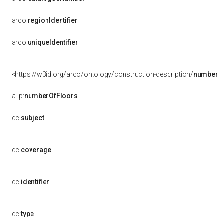
arco:
regionIdentifier
arco:
uniqueIdentifier
<https://w3id.org/arco/ontology/construction-description/
number
a-ip:
numberOfFloors
dc:
subject
dc:
coverage
dc:
identifier
dc:
type