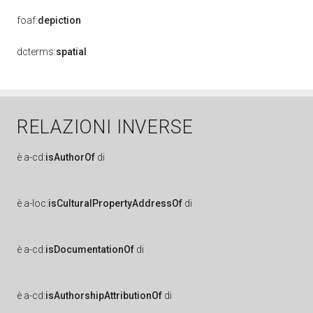
foaf:
depiction
dcterms:
spatial
RELAZIONI INVERSE
è
a-cd:
isAuthorOf
di
è
a-loc:
isCulturalPropertyAddressOf
di
è
a-cd:
isDocumentationOf
di
è
a-cd:
isAuthorshipAttributionOf
di