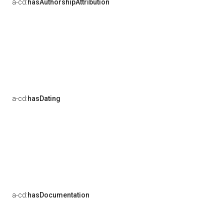
a-cd:
hasAuthorshipAttribution
a-cd:
hasDating
a-cd:
hasDocumentation