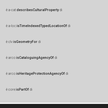
è
a-cat:
describesCulturalProperty
di
è
a-loc:
isTimeIndexedTypedLocationOf
di
è
clv:
isGeometryFor
di
è
arco:
isCataloguingAgencyOf
di
è
arco:
isHeritageProtectionAgencyOf
di
è
core:
isPartOf
di