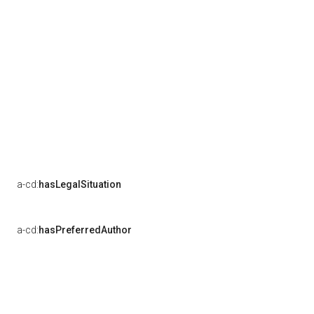
a-cd:
hasLegalSituation
a-cd:
hasPreferredAuthor