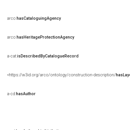
arco:
hasCataloguingAgency
arco:
hasHeritageProtectionAgency
a-cat:
isDescribedByCatalogueRecord
<https://w3id.org/arco/ontology/construction-description/
hasLay
a-cd:
hasAuthor