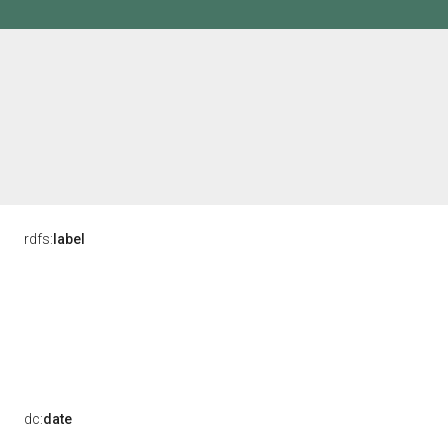
rdfs:
label
dc:
date