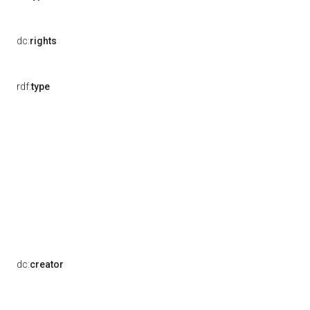
dc:
rights
rdf:
type
dc:
creator