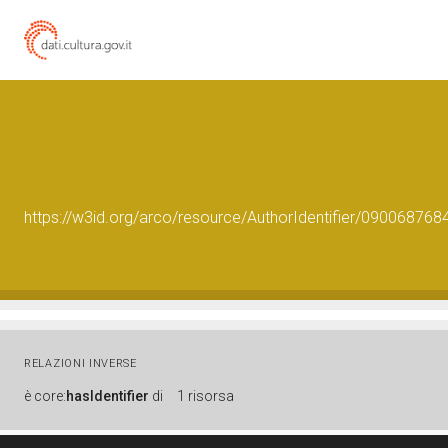
https://w3id.org/arco/resource/AuthorIdentifier/090068
RELAZIONI INVERSE
è
core:
hasIdentifier
di
1 risorsa