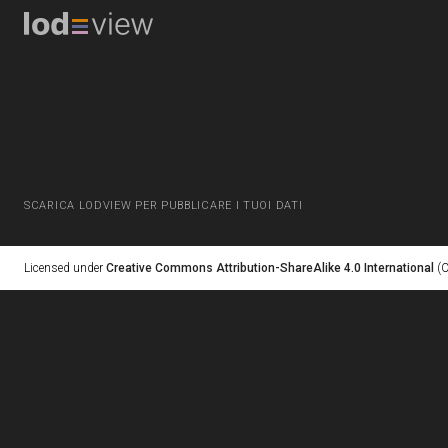
SCARICA LODVIEW PER PUBBLICARE I TUOI DATI
Licensed under
Creative Commons Attribution-ShareAlike 4.0 International
(C