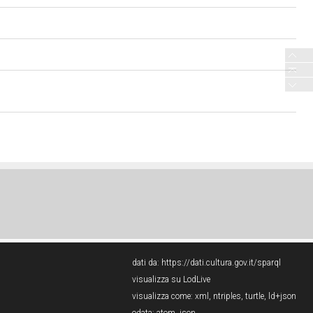
dati da:
https://dati.cultura.gov.it/sparql
visualizza su LodLive
visualizza come:
xml
,
ntriples
,
turtle
,
ld+json