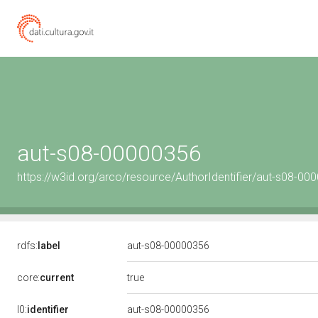
aut-s08-00000356
https://w3id.org/arco/resource/AuthorIdentifier/aut-s08-00
rdfs:
label
aut-s08-00000356
true
core:
current
l0:
identifier
aut-s08-00000356