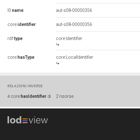
l0:
name
aut-s08-00000356
core:
identifier
aut-s08-00000356
rdf:
type
core:Identifier
core:
hasType
core:LocalIdentifier
RELAZIONI INVERSE
è
core:
hasIdentifier
di
2 risorse