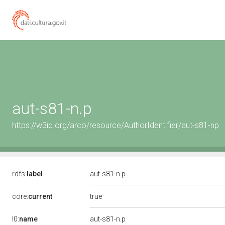
aut-s81-n.p
https://w3id.org/arco/resource/AuthorIdentifier/aut-s81-np
rdfs:
label
aut-s81-n.p
true
core:
current
l0:
name
aut-s81-n.p