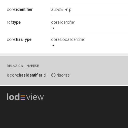
core:
identifier
aut-s81-n.p
rdf:
type
core:Identifier
core:
hasType
core:LocalIdentifier
RELAZIONI INVERSE
è
core:
hasIdentifier
di
60 risorse