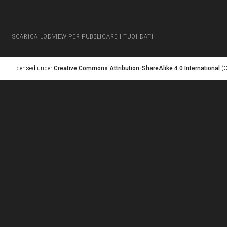
SCARICA LODVIEW PER PUBBLICARE I TUOI DATI
Licensed under
Creative Commons Attribution-ShareAlike 4.0 International
(C