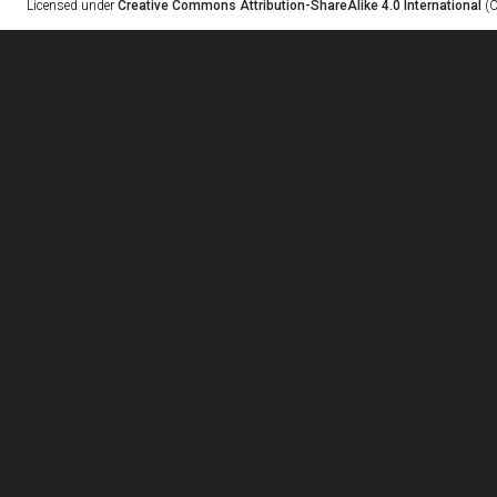
Licensed under
Creative Commons Attribution-ShareAlike 4.0 International
(C