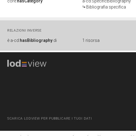
core:
hasCategory
a-cd:SpecificBibliography
Bibliografia specifica
RELAZIONI INVERSE
è
a-cd:
hasBibliography
di
1 risorsa
SCARICA LODVIEW PER PUBBLICARE I TUOI DATI