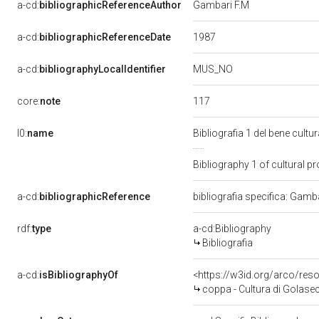
a-cd:
bibliographicReferenceAuthor
Gambari F.M
1987
a-cd:
bibliographicReferenceDate
MUS_NO
a-cd:
bibliographyLocalIdentifier
117
core:
note
l0:
name
Bibliografia 1 del bene cul
Bibliography 1 of cultural 
a-cd:
bibliographicReference
bibliografia specifica: Gamb
rdf:
type
a-cd:Bibliography
Bibliografia
a-cd:
isBibliographyOf
<https://w3id.org/arco/re
coppa - Cultura di Golas