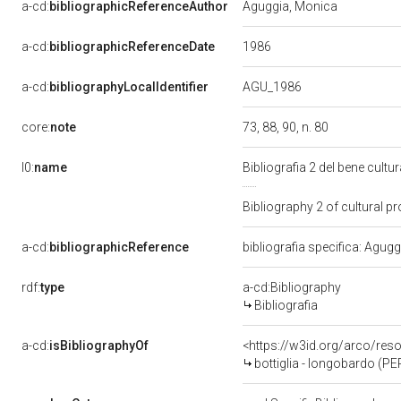
a-cd:
bibliographicReferenceAuthor
Aguggia, Monica
1986
a-cd:
bibliographicReferenceDate
AGU_1986
a-cd:
bibliographyLocalIdentifier
core:
note
73, 88, 90, n. 80
l0:
name
Bibliografia 2 del bene cul
Bibliography 2 of cultural 
a-cd:
bibliographicReference
bibliografia specifica: Agug
rdf:
type
a-cd:Bibliography
Bibliografia
a-cd:
isBibliographyOf
<https://w3id.org/arco/re
bottiglia - longobardo (