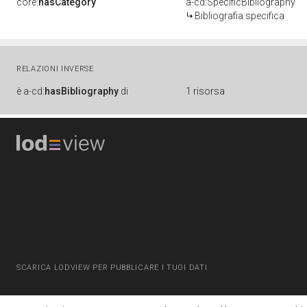
core:
hasCategory
a-cd:SpecificBibliography
Bibliografia specifica
RELAZIONI INVERSE
è
a-cd:
hasBibliography
di
1 risorsa
SCARICA LODVIEW PER PUBBLICARE I TUOI DATI