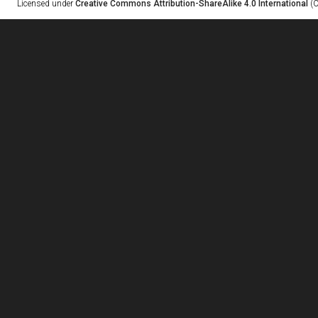
Licensed under
Creative Commons Attribution-ShareAlike 4.0 International
(C