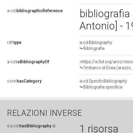
bibliografia
a-cd:
bibliographicReference
Antonio] - 
rdf:
type
a-cd:Bibliography
Bibliografia
a-cd:
isBibliographyOf
<https://w3id.org/arco/res
l'imbarco di Enea (arazzo, opera isolata
core:
hasCategory
a-cd:SpecificBibliography
Bibliografia specifica
RELAZIONI INVERSE
1 risorsa
è
a-cd:
hasBibliography
di