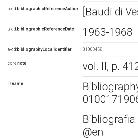
[Baudi di V
a-cd:
bibliographicReferenceAuthor
1963-1968
a-cd:
bibliographicReferenceDate
01000458
a-cd:
bibliographyLocalIdentifier
vol. II, p. 4
core:
note
Bibliography
l0:
name
01001719
Bibliografi
@en