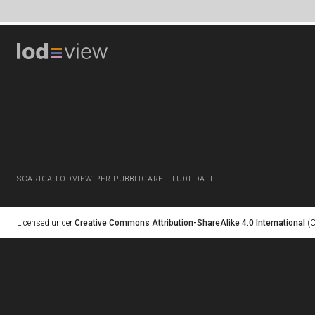
SCARICA LODVIEW PER PUBBLICARE I TUOI DATI
Licensed under
Creative Commons Attribution-ShareAlike 4.0 International
(C