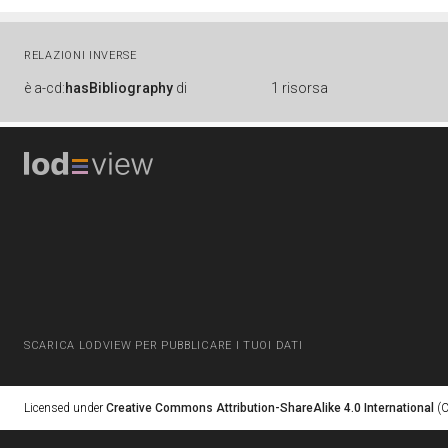
RELAZIONI INVERSE
è
a-cd:
hasBibliography
di
1 risorsa
SCARICA LODVIEW PER PUBBLICARE I TUOI DATI
Licensed under
Creative Commons Attribution-ShareAlike 4.0 International
(C