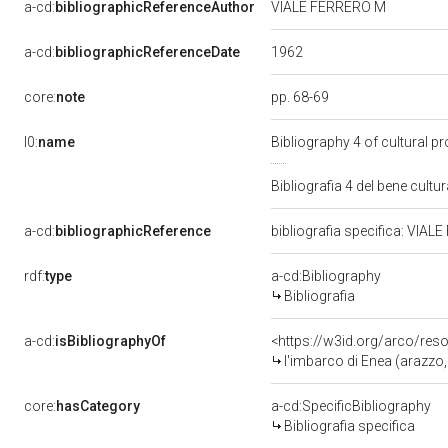
a-cd:
bibliographicReferenceAuthor
VIALE FERRERO M
1962
a-cd:
bibliographicReferenceDate
core:
note
pp. 68-69
l0:
name
Bibliography 4 of cultural 
Bibliografia 4 del bene cul
a-cd:
bibliographicReference
bibliografia specifica: VIA
rdf:
type
a-cd:Bibliography
Bibliografia
a-cd:
isBibliographyOf
<https://w3id.org/arco/res
l'imbarco di Enea (arazzo, opera isolat
core:
hasCategory
a-cd:SpecificBibliography
Bibliografia specifica