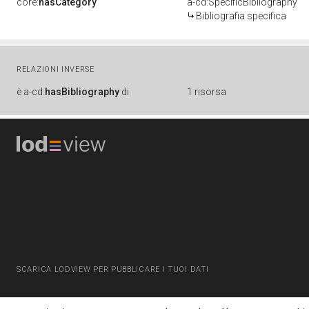
core:
hasCategory
a-cd:SpecificBibliography
Bibliografia specifica
RELAZIONI INVERSE
è
a-cd:
hasBibliography
di
1 risorsa
SCARICA LODVIEW PER PUBBLICARE I TUOI DATI