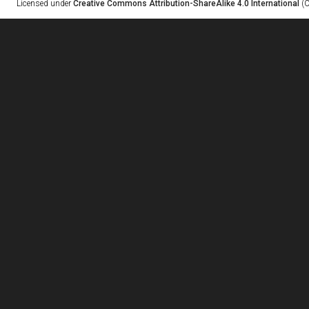
Licensed under
Creative Commons Attribution-ShareAlike 4.0 International
(C