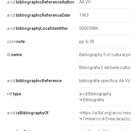
AA.VV
a-cd:
bibliographicReferenceAuthor
1963
a-cd:
bibliographicReferenceDate
00003984
a-cd:
bibliographyLocalIdentifier
pp. 6-28
core:
note
l0:
name
Bibliography 5 of cultural 
Bibliografia 5 del bene cul
a-cd:
bibliographicReference
bibliografia specifica: AA.V
rdf:
type
a-cd:Bibliography
Bibliografia
a-cd:
isBibliographyOf
<https://w3id.org/arco/res
l'imbarco di Enea (arazzo, opera isolat