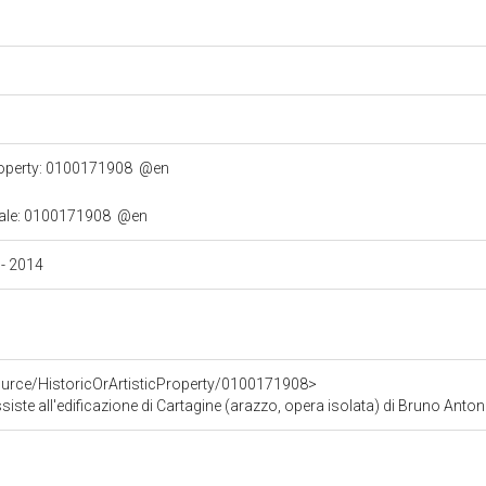
property: 0100171908
@en
turale: 0100171908
@en
V - 2014
ource/HistoricOrArtisticProperty/0100171908>
ll'edificazione di Cartagine (arazzo, opera isolata) di Bruno Antonio, Molinari Giovanni Domeni