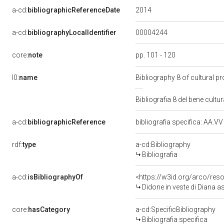
2014
a-cd:
bibliographicReferenceDate
00004244
a-cd:
bibliographyLocalIdentifier
core:
note
pp. 101 - 120
l0:
name
Bibliography 8 of cultural 
Bibliografia 8 del bene cul
a-cd:
bibliographicReference
bibliografia specifica: AA.V
rdf:
type
a-cd:Bibliography
Bibliografia
a-cd:
isBibliographyOf
<https://w3id.org/arco/res
Didone in veste di Diana assiste a
core:
hasCategory
a-cd:SpecificBibliography
Bibliografia specifica