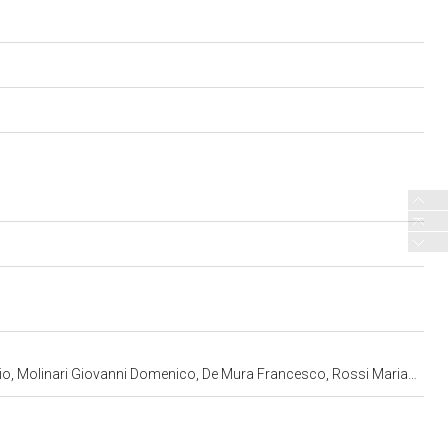
co, De Mura Francesco, Rossi Mariano - manifattura torinese (ultimo quarto sec. XVIII)