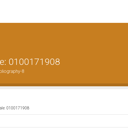
ale: 0100171908
bliography-8
urale: 0100171908