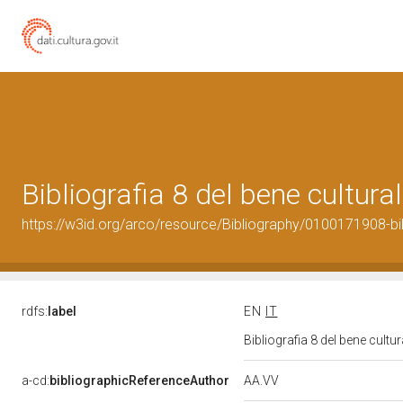
Bibliografia 8 del bene cultur
https://w3id.org/arco/resource/Bibliography/0100171908-bi
rdfs:
label
EN
IT
Bibliografia 8 del bene cult
AA.VV
a-cd:
bibliographicReferenceAuthor