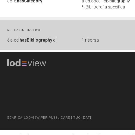
core:
hasCategory
a-cd:SpecificBibliography
Bibliografia specifica
RELAZIONI INVERSE
è
a-cd:
hasBibliography
di
1 risorsa
SCARICA LODVIEW PER PUBBLICARE I TUOI DATI