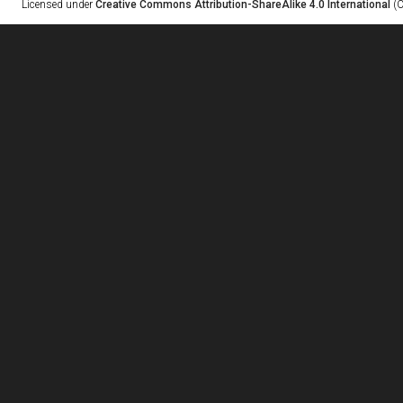
Licensed under
Creative Commons Attribution-ShareAlike 4.0 International
(C