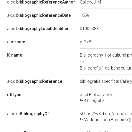
a-cd:
bibliographicReferenceAuthor
Callery, J. M
1859
a-cd:
bibliographicReferenceDate
01002383
a-cd:
bibliographyLocalIdentifier
p. 278
core:
note
l0:
name
Bibliography 1 of cultural 
Bibliografia 1 del bene cul
a-cd:
bibliographicReference
bibliografia specifica: Caller
rdf:
type
a-cd:Bibliography
Bibliografia
a-cd:
isBibliographyOf
<https://w3id.org/arco/res
Madonna con Bambino (dipinto, o