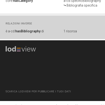
core:
hasCategory
a-cd:SpecificBibliography
Bibliografia specifica
RELAZIONI INVERSE
è
a-cd:
hasBibliography
di
1 risorsa
SCARICA LODVIEW PER PUBBLICARE I TUOI DATI