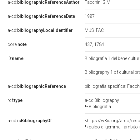
a-cd:
bibliographicReferenceAuthor
Facchini G.M
1987
a-cd:
bibliographicReferenceDate
MUS_FAC
a-cd:
bibliographyLocalIdentifier
core:
note
437, 1784
l0:
name
Bibliografia 1 del bene cul
Bibliography 1 of cultural 
a-cd:
bibliographicReference
bibliografia specifica: Facc
rdf:
type
a-cd:Bibliography
Bibliografia
a-cd:
isBibliographyOf
<https://w3id.org/arco/res
calco di gemma - ambito ita