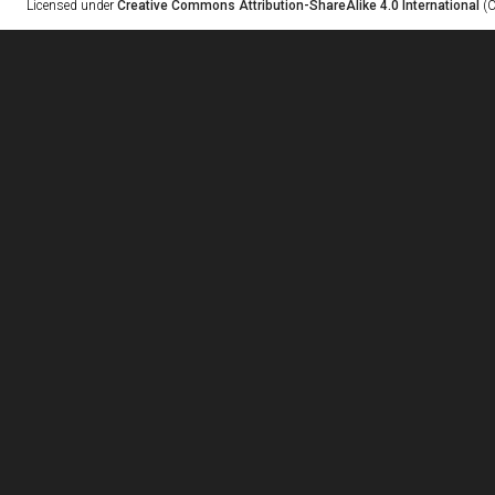
Licensed under
Creative Commons Attribution-ShareAlike 4.0 International
(C