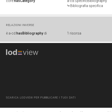
core:
hasCategory
a-cd:SpecificBibliography
Bibliografia specifica
RELAZIONI INVERSE
è
a-cd:
hasBibliography
di
1 risorsa
SCARICA LODVIEW PER PUBBLICARE I TUOI DATI