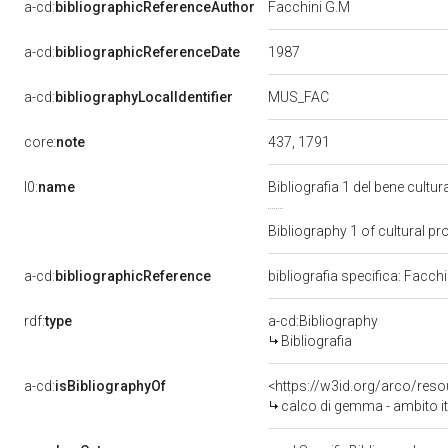
a-cd:
bibliographicReferenceAuthor
Facchini G.M
1987
a-cd:
bibliographicReferenceDate
MUS_FAC
a-cd:
bibliographyLocalIdentifier
core:
note
437, 1791
l0:
name
Bibliografia 1 del bene cult
Bibliography 1 of cultural 
a-cd:
bibliographicReference
bibliografia specifica: Facch
rdf:
type
a-cd:Bibliography
Bibliografia
a-cd:
isBibliographyOf
<https://w3id.org/arco/res
calco di gemma - ambito ital