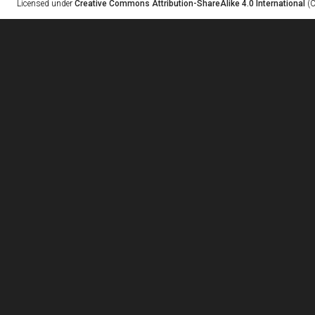
Licensed under
Creative Commons Attribution-ShareAlike 4.0 International
(C