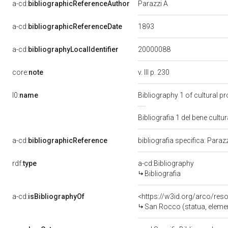
a-cd:
bibliographicReferenceAuthor
Parazzi A
1893
a-cd:
bibliographicReferenceDate
20000088
a-cd:
bibliographyLocalIdentifier
core:
note
v. III p. 230
l0:
name
Bibliography 1 of cultural 
Bibliografia 1 del bene cult
a-cd:
bibliographicReference
bibliografia specifica: Paraz
rdf:
type
a-cd:Bibliography
Bibliografia
a-cd:
isBibliographyOf
<https://w3id.org/arco/res
San Rocco (statua, elemen