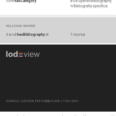
core:
hasCategory
a-cd:SpecificBibliography
Bibliografia specifica
RELAZIONI INVERSE
è
a-cd:
hasBibliography
di
1 risorsa
SCARICA LODVIEW PER PUBBLICARE I TUOI DATI