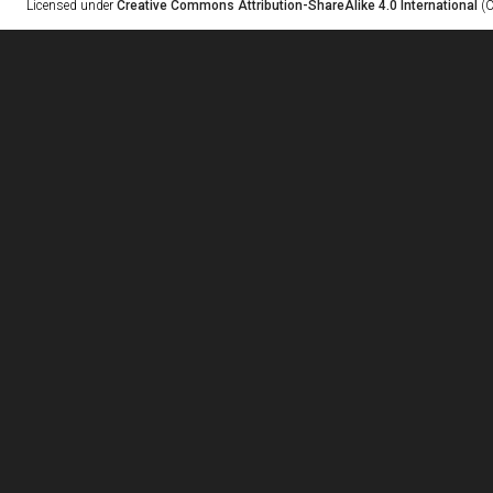
Licensed under
Creative Commons Attribution-ShareAlike 4.0 International
(C