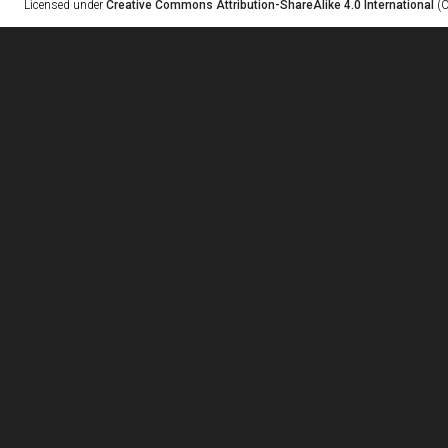
Licensed under
Creative Commons Attribution-ShareAlike 4.0 International
(C