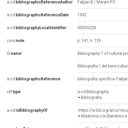
a-cd:
bibliographicReferenceAuthor
Fabjan B./ Marani P.C
1992
a-cd:
bibliographicReferenceDate
00004228
a-cd:
bibliographyLocalIdentifier
core:
note
p. 141, n. 129
l0:
name
Bibliography 1 of cultural 
Bibliografia 1 del bene cul
a-cd:
bibliographicReference
bibliografia specifica: Fabja
rdf:
type
a-cd:Bibliography
Bibliografia
a-cd:
isBibliographyOf
<https://w3id.org/arco/res
Madonna con Bambino e ang