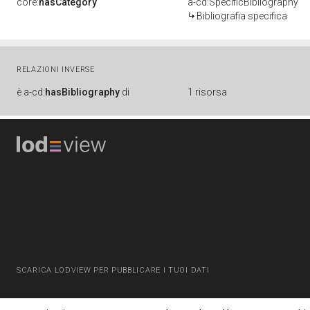
core:
hasCategory
a-cd:SpecificBibliography
Bibliografia specifica
RELAZIONI INVERSE
è
a-cd:
hasBibliography
di
1 risorsa
SCARICA LODVIEW PER PUBBLICARE I TUOI DATI