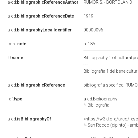
a-cd:
bibliographicReferenceAuthor
RUMOR S. - BORTOLAN D
1919
a-cd:
bibliographicReferenceDate
00000096
a-cd:
bibliographyLocalIdentifier
p. 185
core:
note
l0:
name
Bibliography 1 of cultural 
Bibliografia 1 del bene cul
a-cd:
bibliographicReference
bibliografia specifica: RUM
rdf:
type
a-cd:Bibliography
Bibliografia
a-cd:
isBibliographyOf
<https://w3id.org/arco/res
San Rocco (dipinto) - ambi