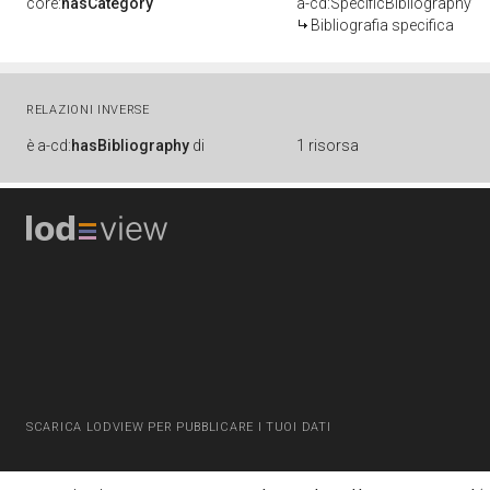
core:
hasCategory
a-cd:SpecificBibliography
Bibliografia specifica
RELAZIONI INVERSE
è
a-cd:
hasBibliography
di
1 risorsa
SCARICA LODVIEW PER PUBBLICARE I TUOI DATI