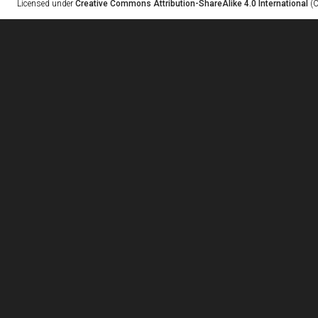
Licensed under
Creative Commons Attribution-ShareAlike 4.0 International
(C