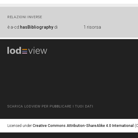
RELAZIONI INVERSE
è
a-cd:
hasBibliography
di
1 risorsa
SCARICA LODVIEW PER PUBBLICARE I TUOI DATI
Licensed under
Creative Commons Attribution-ShareAlike 4.0 International
(C