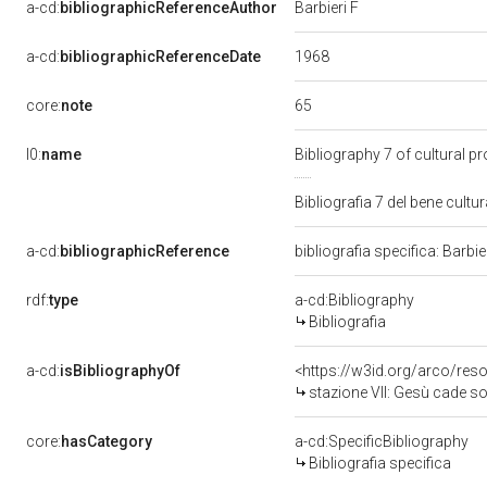
a-cd:
bibliographicReferenceAuthor
Barbieri F
1968
a-cd:
bibliographicReferenceDate
65
core:
note
l0:
name
Bibliography 7 of cultural 
Bibliografia 7 del bene cult
a-cd:
bibliographicReference
bibliografia specifica: Barbie
rdf:
type
a-cd:Bibliography
Bibliografia
a-cd:
isBibliographyOf
<https://w3id.org/arco/res
stazione VII: Gesù cade sotto 
core:
hasCategory
a-cd:SpecificBibliography
Bibliografia specifica