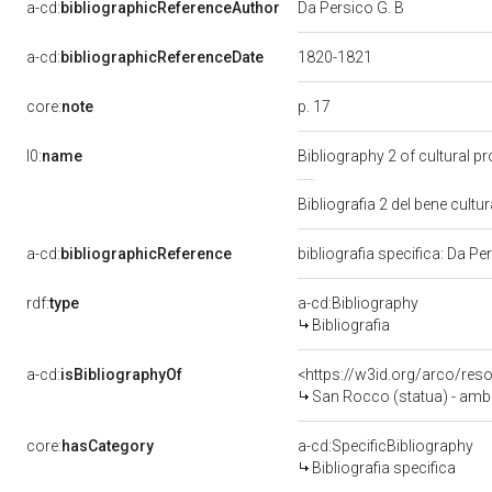
a-cd:
bibliographicReferenceAuthor
Da Persico G. B
a-cd:
bibliographicReferenceDate
1820-1821
p. 17
core:
note
l0:
name
Bibliography 2 of cultural 
Bibliografia 2 del bene cult
a-cd:
bibliographicReference
bibliografia specifica: Da P
rdf:
type
a-cd:Bibliography
Bibliografia
a-cd:
isBibliographyOf
<https://w3id.org/arco/res
San Rocco (statua) - ambi
core:
hasCategory
a-cd:SpecificBibliography
Bibliografia specifica