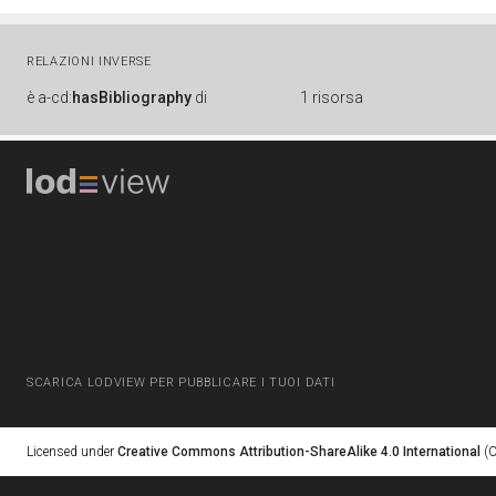
RELAZIONI INVERSE
è
a-cd:
hasBibliography
di
1 risorsa
SCARICA LODVIEW PER PUBBLICARE I TUOI DATI
Licensed under
Creative Commons Attribution-ShareAlike 4.0 International
(C