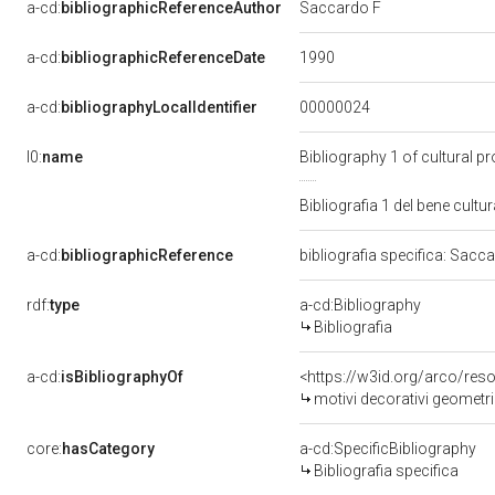
a-cd:
bibliographicReferenceAuthor
Saccardo F
1990
a-cd:
bibliographicReferenceDate
00000024
a-cd:
bibliographyLocalIdentifier
l0:
name
Bibliography 1 of cultural 
Bibliografia 1 del bene cul
a-cd:
bibliographicReference
bibliografia specifica: Sacc
rdf:
type
a-cd:Bibliography
Bibliografia
a-cd:
isBibliographyOf
<https://w3id.org/arco/res
motivi decorativi geometri
core:
hasCategory
a-cd:SpecificBibliography
Bibliografia specifica