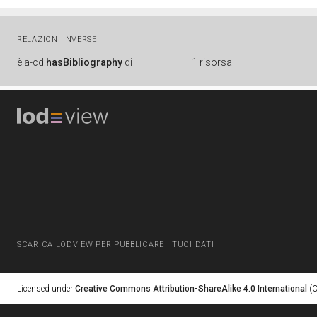
RELAZIONI INVERSE
è
a-cd:
hasBibliography
di
1 risorsa
SCARICA LODVIEW PER PUBBLICARE I TUOI DATI
Licensed under
Creative Commons Attribution-ShareAlike 4.0 International
(C