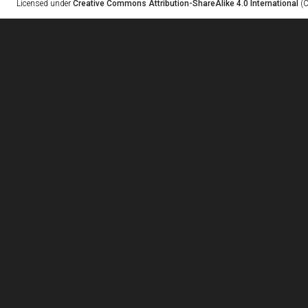
Licensed under
Creative Commons Attribution-ShareAlike 4.0 International
(C