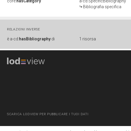
core:
hasCategory
a-cd:SpecificBibliography
Bibliografia specifica
RELAZIONI INVERSE
è
a-cd:
hasBibliography
di
1 risorsa
SCARICA LODVIEW PER PUBBLICARE I TUOI DATI