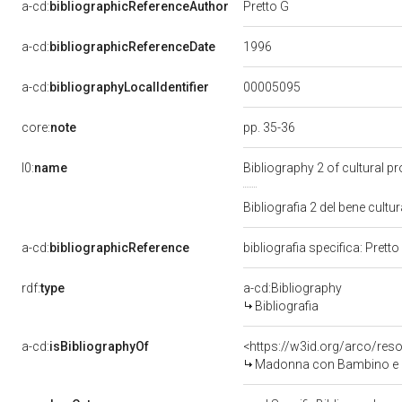
Pretto G
a-cd:
bibliographicReferenceAuthor
1996
a-cd:
bibliographicReferenceDate
00005095
a-cd:
bibliographyLocalIdentifier
core:
note
pp. 35-36
l0:
name
Bibliography 2 of cultural 
Bibliografia 2 del bene cul
a-cd:
bibliographicReference
bibliografia specifica: Prett
rdf:
type
a-cd:Bibliography
Bibliografia
a-cd:
isBibliographyOf
<https://w3id.org/arco/res
Madonna con Bambino e ange