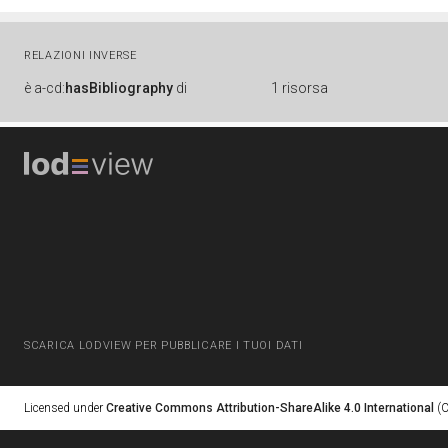
RELAZIONI INVERSE
è
a-cd:
hasBibliography
di
1 risorsa
SCARICA LODVIEW PER PUBBLICARE I TUOI DATI
Licensed under
Creative Commons Attribution-ShareAlike 4.0 International
(C