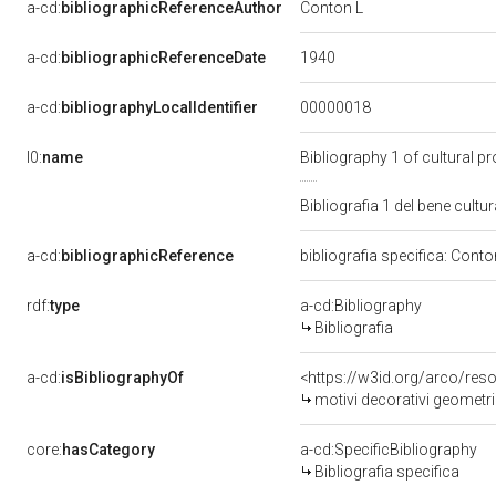
Conton L
a-cd:
bibliographicReferenceAuthor
1940
a-cd:
bibliographicReferenceDate
00000018
a-cd:
bibliographyLocalIdentifier
l0:
name
Bibliography 1 of cultural 
Bibliografia 1 del bene cul
a-cd:
bibliographicReference
bibliografia specifica: Conto
rdf:
type
a-cd:Bibliography
Bibliografia
a-cd:
isBibliographyOf
<https://w3id.org/arco/res
motivi decorativi geometri
core:
hasCategory
a-cd:SpecificBibliography
Bibliografia specifica