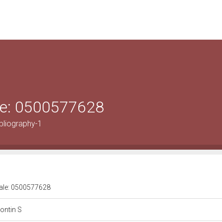
ale: 0500577628
bliography-1
urale: 0500577628
montin S