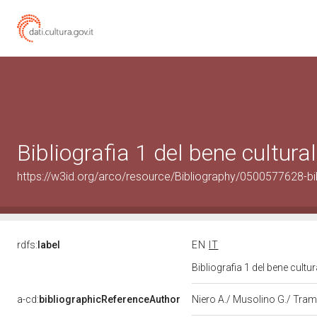
Bibliografia 1 del bene cultur
https://w3id.org/arco/resource/Bibliography/0500577628-bi
rdfs:
label
EN
IT
Bibliografia 1 del bene cult
a-cd:
bibliographicReferenceAuthor
Niero A./ Musolino G./ Tra