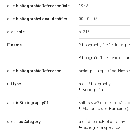
1972
a-cd:
bibliographicReferenceDate
00001007
a-cd:
bibliographyLocalIdentifier
p. 246
core:
note
l0:
name
Bibliography 1 of cultural 
Bibliografia 1 del bene cul
a-cd:
bibliographicReference
bibliografia specifica: Nier
rdf:
type
a-cd:Bibliography
Bibliografia
a-cd:
isBibliographyOf
<https://w3id.org/arco/res
Madonna con Bambino (sta
core:
hasCategory
a-cd:SpecificBibliography
Bibliografia specifica