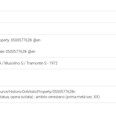
property: 0500577628
@en
turale: 0500577628
@en
o A./ Musolino G./ Tramontin S - 1972
ource/HistoricOrArtisticProperty/0500577628>
tua, opera isolata) - ambito veneziano (prima metà sec. XX)